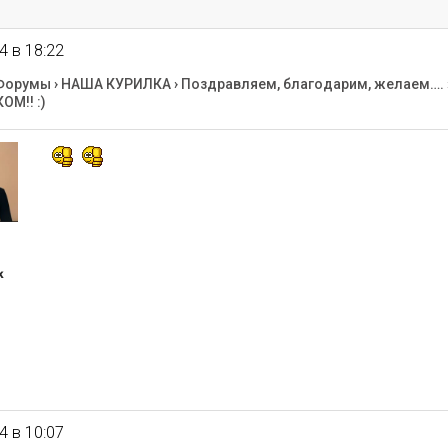
4 в 18:22
Форумы
›
НАША КУРИЛКА
›
Поздравляем, благодарим, желаем….
М!! :)
к
4 в 10:07