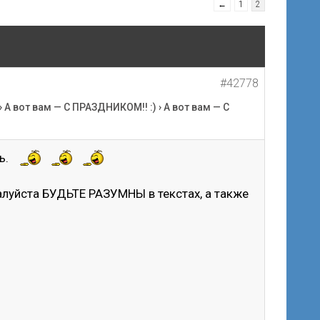
←
1
2
#42778
›
А вот вам — С ПРАЗДНИКОМ!! :)
›
А вот вам — С
рь.
алуйста БУДЬТЕ РАЗУМНЫ в текстах, а также