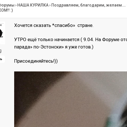
Форумы
›
НАША КУРИЛКА
›
Поздравляем, благодарим, желаем….
М!! :)
Хочется сказать *спасибо» стране.
УТРО ещё только начинается ( 9.04. На Форуме от
парада» по-Эстонски» я уже готов.)
g
ль
Присоединяйтесь!))