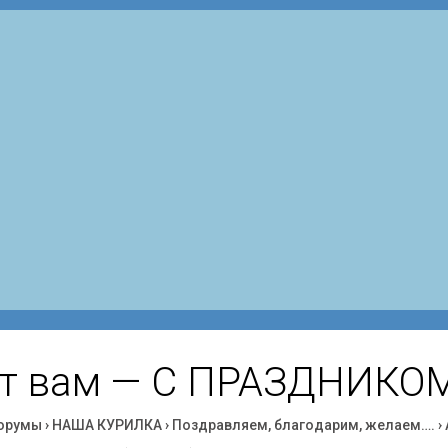
от вам — С ПРАЗДНИКОМ!!
орумы
›
НАША КУРИЛКА
›
Поздравляем, благодарим, желаем….
›