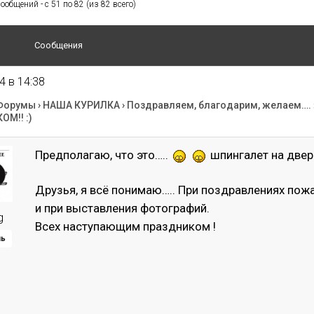
общений - с 51 по 82 (из 82 всего)
Сообщения
4 в 14:38
Форумы
›
НАША КУРИЛКА
›
Поздравляем, благодарим, желаем….
М!! :)
Предполагаю, что это…..
шпингалет на две
Друзья, я всё понимаю….. При поздравлениях пож
и при выставления фотографий.
g
Всех наступающим праздником !
ль