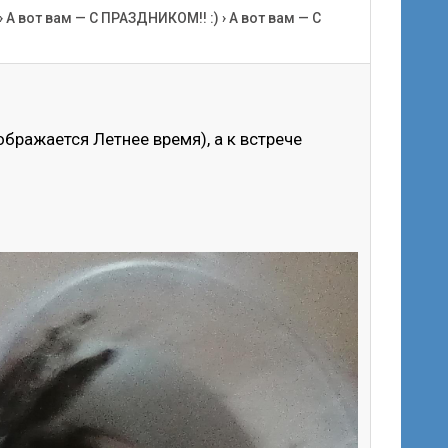
›
А вот вам — С ПРАЗДНИКОМ!! :)
›
А вот вам — С
ображается Летнее время), а к встрече