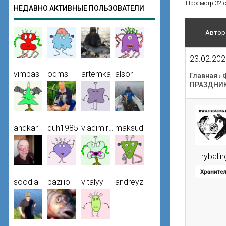
Просмотр 32 со
НЕДАВНО АКТИВНЫЕ ПОЛЬЗОВАТЕЛИ
Автор
23.02.202
vimbas
odms
artemka
alsor
Главная
›
ПРАЗДНИКО
andkar
duh1985
vladimir50
maksud
rybalin
Храните
soodla
bazilio
vitalyy
andreyz