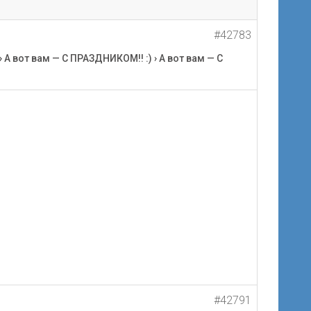
#42783
›
А вот вам — С ПРАЗДНИКОМ!! :)
›
А вот вам — С
#42791