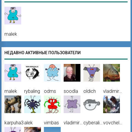
malek
НЕДАВНО АКТИВНЫЕ ПОЛЬЗОВАТЕЛИ
malek
rybaling
odms
soodla
oldich
vladimirovich
karpuha3
alek
vimbas
vladimir50
cyberalien
vovchello