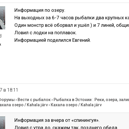
Информация по озеру.
На выходных за 6-7 часов рыбалки два крупных ка
Один монстр всё оборвал и ушёл ) и 7 линей, общи
Ловил с лодки на поплавок.
d
Информацией поделился Евгений.
к
7 в 18:11
Форумы
›
Вести с рыбалок
›
Рыбалка в Эстонии : Реки, озера, зали
ахала озеро / Kahala järv
›
Кахала озеро / Kahala järv
Информация за вчера от «спинингуя».
Ловил с утра до, скажем так, позднего обеда.