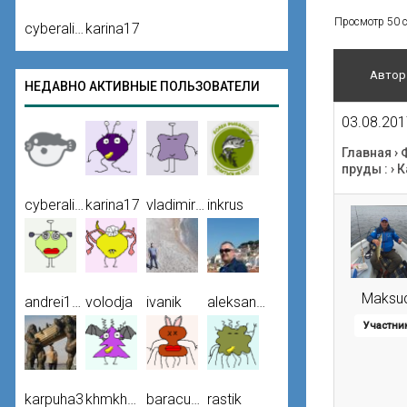
Просмотр 50 со
cyberalien
karina17
Автор
НЕДАВНО АКТИВНЫЕ ПОЛЬЗОВАТЕЛИ
03.08.201
Главная
›
пруды :
›
К
cyberalien
karina17
vladimir50
inkrus
Maksu
andrei100
volodja
ivanik
aleksandr
Участни
karpuha3
khmkhm123
baracuda
rastik