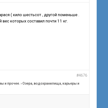
рася ( кило шестьсот , другой nоменьше .
й вес которых составил почти 11 кг.
#4676
вы и прочее.
›
Озера, водохранилища, карьеры и