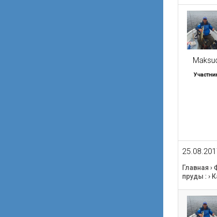
Maksu
Участни
25.08.201
Главная
›
пруды :
›
К