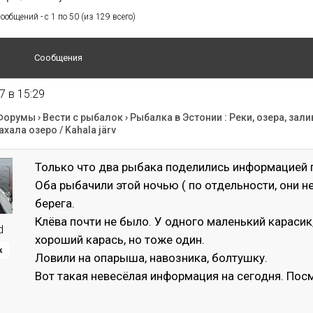
общений - с 1 по 50 (из 129 всего)
Сообщения
7 в 15:29
Форумы
›
Вести с рыбалок
›
Рыбалка в Эстонии : Реки, озера, зали
ахала озеро / Kahala järv
Только что два рыбака поделились информацией 
Оба рыбачили этой ночью ( по отдельности, они не
берега.
Клёва почти не было. У одного маленький карасик
d
хороший карась, но тоже один.
к
Ловили на опарыша, навозника, болтушку.
Вот такая невесёлая информация на сегодня. Посм