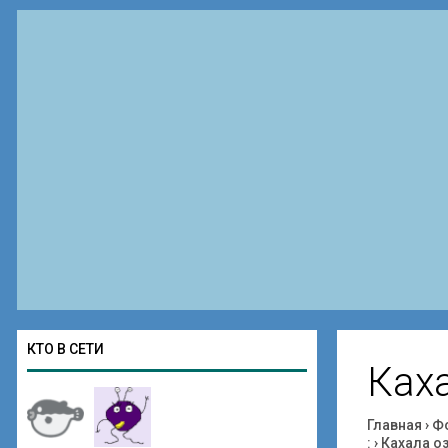
КТО В СЕТИ
Каха
Главная
›
Ф
:
›
Кахала оз