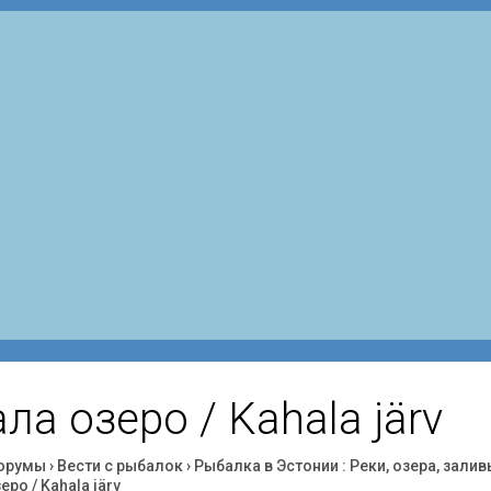
ла озеро / Kahala järv
орумы
›
Вести с рыбалок
›
Рыбалка в Эстонии : Реки, озера, залив
еро / Kahala järv