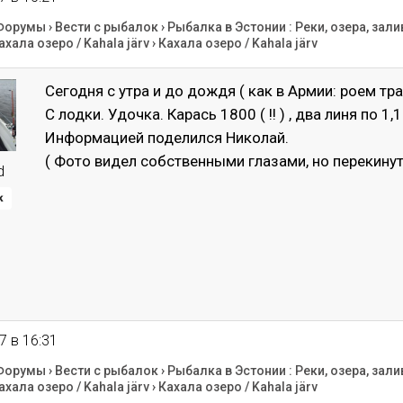
Форумы
›
Вести с рыбалок
›
Рыбалка в Эстонии : Реки, озера, зали
ахала озеро / Kahala järv
›
Кахала озеро / Kahala järv
Сегодня с утра и до дождя ( как в Армии: роем тра
С лодки. Удочка. Карась 1800 ( !! ) , два линя по 1,1к
Информацией поделился Николай.
( Фото видел собственными глазами, но перекину
d
к
7 в 16:31
Форумы
›
Вести с рыбалок
›
Рыбалка в Эстонии : Реки, озера, зали
ахала озеро / Kahala järv
›
Кахала озеро / Kahala järv