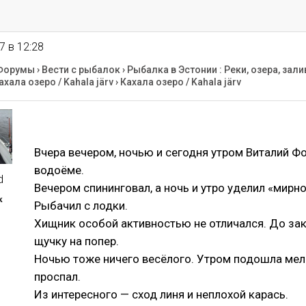
7 в 12:28
Форумы
›
Вести с рыбалок
›
Рыбалка в Эстонии : Реки, озера, зали
ахала озеро / Kahala järv
›
Кахала озеро / Kahala järv
Вчера вечером, ночью и сегодня утром Виталий Фо
водоёме.
d
Вечером спининговал, а ночь и утро уделил «мирн
к
Рыбачил с лодки.
Хищник особой активностью не отличался. До зак
щучку на попер.
Ночью тоже ничего весёлого. Утром подошла мело
проспал.
Из интересного — сход линя и неплохой карась.