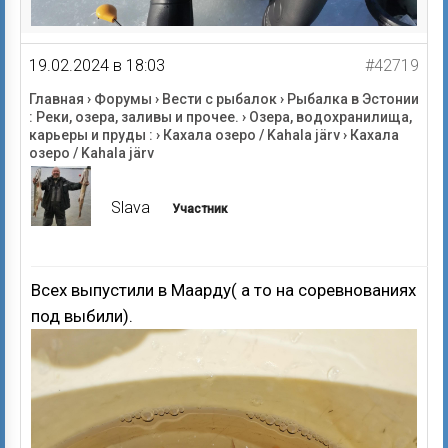
19.02.2024 в 18:03
#42719
Главная
›
Форумы
›
Вести с рыбалок
›
Рыбалка в Эстонии
: Реки, озера, заливы и прочее.
›
Озера, водохранилища,
карьеры и пруды :
›
Кахала озеро / Kahala järv
›
Кахала
озеро / Kahala järv
Slava
Участник
Всех выпустили в Маарду( а то на соревнованиях
под выбили).