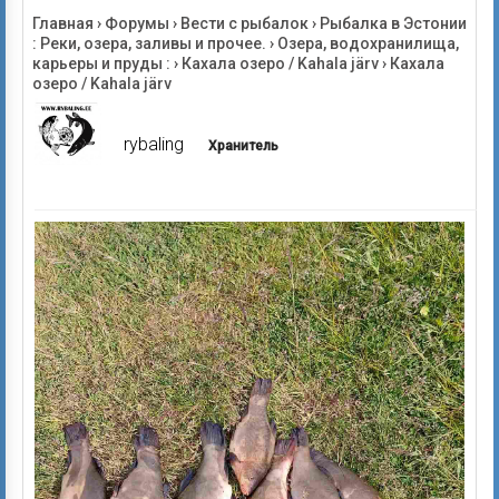
Главная
›
Форумы
›
Вести с рыбалок
›
Рыбалка в Эстонии
: Реки, озера, заливы и прочее.
›
Озера, водохранилища,
карьеры и пруды :
›
Кахала озеро / Kahala järv
›
Кахала
озеро / Kahala järv
rybaling
Хранитель