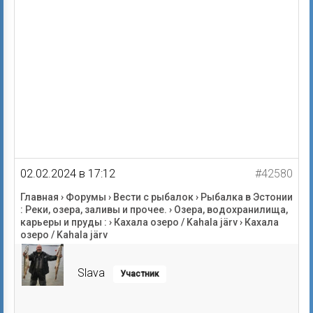
02.02.2024 в 17:12
#42580
Главная
›
Форумы
›
Вести с рыбалок
›
Рыбалка в Эстонии
: Реки, озера, заливы и прочее.
›
Озера, водохранилища,
карьеры и пруды :
›
Кахала озеро / Kahala järv
›
Кахала
озеро / Kahala järv
Slava
Участник