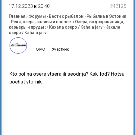
17.12.2023 в 20:40
#42125
Главная
›
Форумы
›
Вести с рыбалок
›
Рыбалка в Эстонии
: Реки, озера, заливы и прочее.
›
Озера, водохранилища,
карьеры и пруды :
›
Кахала озеро / Kahala järv
›
Кахала
озеро / Kahala järv
Toivo
Участник
Kto böl na osere vtsera ili seodnja? Kak lod? Hotsu
poehat vtornik.