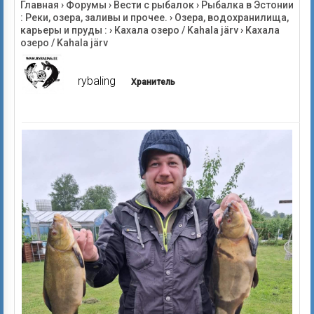
Главная
›
Форумы
›
Вести с рыбалок
›
Рыбалка в Эстонии
: Реки, озера, заливы и прочее.
›
Озера, водохранилища,
карьеры и пруды :
›
Кахала озеро / Kahala järv
›
Кахала
озеро / Kahala järv
rybaling
Хранитель