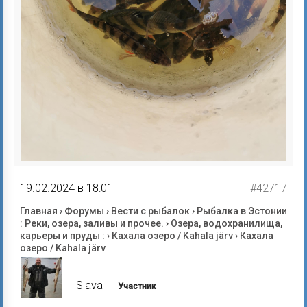
19.02.2024 в 18:01
#42717
Главная
›
Форумы
›
Вести с рыбалок
›
Рыбалка в Эстонии
: Реки, озера, заливы и прочее.
›
Озера, водохранилища,
карьеры и пруды :
›
Кахала озеро / Kahala järv
›
Кахала
озеро / Kahala järv
Slava
Участник