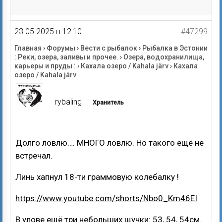
23.05.2025 в 12:10
#47299
Главная
›
Форумы
›
Вести с рыбалок
›
Рыбалка в Эстонии
: Реки, озера, заливы и прочее.
›
Озера, водохранилища,
карьеры и пруды :
›
Кахала озеро / Kahala järv
›
Кахала
озеро / Kahala järv
rybaling
Хранитель
Долго ловлю…. МНОГО ловлю. Но такого ещё не
встречал.
Линь хапнул 18-ти граммовую колебалку !
https://www.youtube.com/shorts/Nbo0_Km46EI
В улове ещё три небольших щучки: 53, 54, 54см.