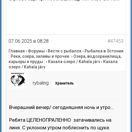
07.06.2025 в 08:28
#47453
Главная
›
Форумы
›
Вести с рыбалок
›
Рыбалка в Эстонии
: Реки, озера, заливы и прочее.
›
Озера, водохранилища,
карьеры и пруды :
›
Кахала озеро / Kahala järv
›
Кахала
озеро / Kahala järv
rybaling
Хранитель
Вчерашний вечер/ сегодняшняя ночь и утро…
Ребята ЦЕЛЕНОПРАЛЕННО затачивались на
линя. С уклоном утром поблеснить по щуке.