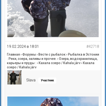
19.02.2024 в 18:01
#42718
Главная
›
Форумы
›
Вести с рыбалок
›
Рыбалка в Эстонии
: Реки, озера, заливы и прочее.
›
Озера, водохранилища,
карьеры и пруды :
›
Кахала озеро / Kahala järv
›
Кахала
озеро / Kahala järv
Slava
Участник