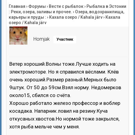
Главная
›
Форумы
›
Вести с рыбалок
›
Рыбалка в Эстонии
: Реки, озера, заливы и прочее.
›
Озера, водохранилища,
карьеры и пруды :
›
Кахала озеро / Kahala järv
›
Кахала
озеро / Kahala järv
Homjak
Участник
Ветер хороший.Волны тоже.Лучше ходить на
электромоторе. Но я справился вёслами. Клёв
очень хороший.Размер разный.Мерных было
9штук. От 50 до 59см.Взял норму. Недомерков
около15, сбился со счёта.
Хорошо работало железо профессор и воблер
косадака. Напарник ловил на резину.Куча
откусаных хвостов.Но нормой тоже закрылся,
хотя рыба мельче чем у меня.