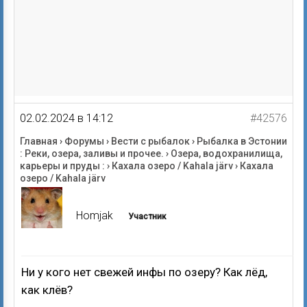
02.02.2024 в 14:12
#42576
Главная
›
Форумы
›
Вести с рыбалок
›
Рыбалка в Эстонии
: Реки, озера, заливы и прочее.
›
Озера, водохранилища,
карьеры и пруды :
›
Кахала озеро / Kahala järv
›
Кахала
озеро / Kahala järv
Homjak
Участник
Ни у кого нет свежей инфы по озеру? Как лёд,
как клёв?