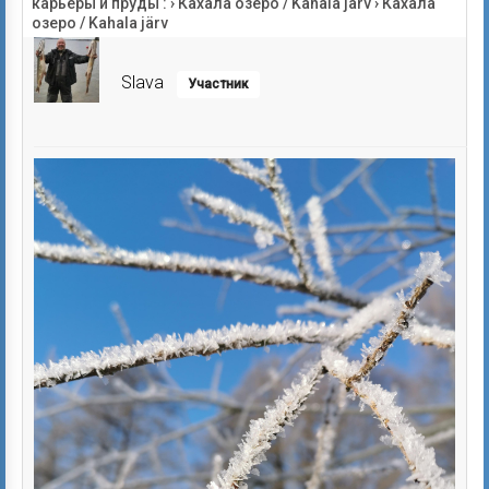
карьеры и пруды :
›
Кахала озеро / Kahala järv
›
Кахала
озеро / Kahala järv
Slava
Участник