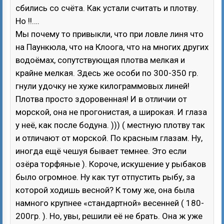
сбились со счёта. Как устали считать и плотву.
Но !!….
Мы почему то привыкли, что при ловле линя что
на Паункюла, что на Клоога, что на многих других
водоёмах, сопутствующая плотва мелкая и
крайне мелкая. Здесь же особи по 300-350 гр.
гнули удочку не хуже килограммовых линей!
Плотва просто здоровенная! И в отличии от
морской, она не прогонистая, а широкая. И глаза
у неё, как после бодуна. ))) ( местную плотву так
и отличают от морской. По красным глазам. Ну,
иногда ещё чешуя бывает темнее. Это если
озёра торфяные ). Короче, искушение у рыбаков
было огромное. Ну как тут отпустить рыбу, за
которой ходишь весной? К тому же, она была
намного крупнее «стандартной» весенней ( 180-
200гр. ). Но, увы, решили её не брать. Она ж уже