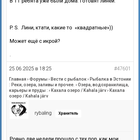
В 11 ребята уже были дома. Готовят линей.
P. S. Лини, ктати, какие то «квадратные»))
Может ещё с икрой?
.
25.06.2025 в 18:25
#47601
Главная
›
Форумы
›
Вести с рыбалок
›
Рыбалка в Эстонии
: Реки, озера, заливы и прочее.
›
Озера, водохранилища,
карьеры и пруды :
›
Кахала озеро / Kahala järv
›
Кахала
озеро / Kahala järv
rybaling
Хранитель
Ровно две недели прошло с тех пор, как мои