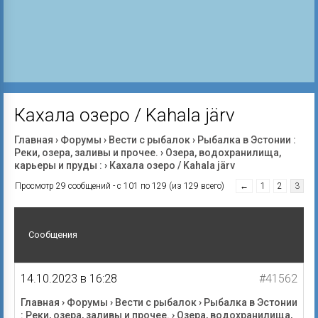
Кахала озеро / Kahala järv
Главная
›
Форумы
›
Вести с рыбалок
›
Рыбалка в Эстонии :
Реки, озера, заливы и прочее.
›
Озера, водохранилища,
карьеры и пруды :
›
Кахала озеро / Kahala järv
Просмотр 29 сообщений - с 101 по 129 (из 129 всего)
←
1
2
3
Сообщения
14.10.2023 в 16:28
#41562
Главная
›
Форумы
›
Вести с рыбалок
›
Рыбалка в Эстонии
: Реки, озера, заливы и прочее.
›
Озера, водохранилища,