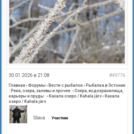
30.01.2026 в 21:08
#49776
Главная
›
Форумы
›
Вести с рыбалок
›
Рыбалка в Эстонии
: Реки, озера, заливы и прочее.
›
Озера, водохранилища,
карьеры и пруды :
›
Кахала озеро / Kahala järv
›
Кахала
озеро / Kahala järv
Slava
Участник