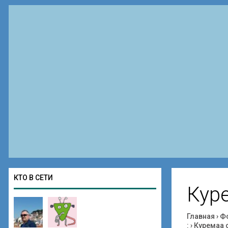
КТО В СЕТИ
Куре
Главная
›
Ф
:
›
Куремаа о