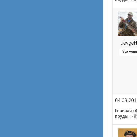
JevgeH
Участни
04.09.201
Главная
›
пруды :
›
К