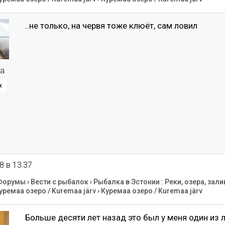
..не только, на червя тоже клюёт, сам ловил
a
к
8 в 13:37
Форумы
›
Вести с рыбалок
›
Рыбалка в Эстонии : Реки, озера, зали
уремаа озеро / Kuremaa järv
›
Куремаа озеро / Kuremaa järv
Больше десяти лет назад это был у меня один и