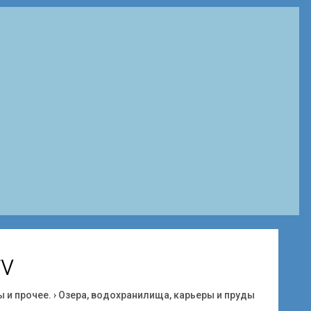
rv
ы и прочее.
›
Озера, водохранилища, карьеры и пруды