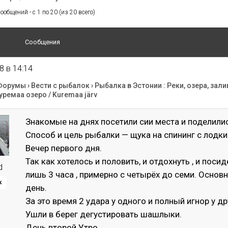
общений - с 1 по 20 (из 20 всего)
Сообщения
8 в 14:14
Форумы
›
Вести с рыбалок
›
Рыбалка в Эстонии : Реки, озера, зали
уремаа озеро / Kuremaa järv
Знакомые на днях посетили сии места и поделили
Способ и цель рыбалки — щука на спининг с лодки
Вечер первого дня.
Так как хотелось и половить, и отдохнуть , и поси
d
лишь 3 часа , примерно с четырёх до семи. Осно
к
день.
За это время 2 удара у одного и полный игнор у др
Ушли в берег дегустировать шашлыки.
День второй.Утро.