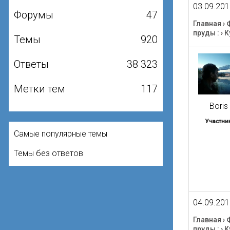
03.09.201
Форумы
47
Главная
›
пруды :
›
К
Темы
920
Ответы
38 323
Метки тем
117
Boris
Участни
Самые популярные темы
Темы без ответов
04.09.201
Главная
›
пруды :
›
К