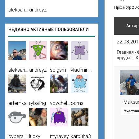
Просмотр 20 со
aleksandr
andreyz
Автор
НЕДАВНО АКТИВНЫЕ ПОЛЬЗОВАТЕЛИ
22.08.201
Главная
›
пруды :
›
К
aleksandr
andreyz
solgsm
vladimir50
Maksu
artemka
rybaling
vovchello
odms
Участни
cyberalien
lucky
myravey
karpuha3