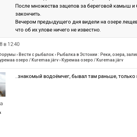
После множества зацепов за береговой камыш и
закончить.
Вечером предыдущего дня видели на озере лещевик
что об их улове ничего не известно.
8 в 12:40
Форумы
›
Вести с рыбалок
›
Рыбалка в Эстонии : Реки, озера, зали
уремаа озеро / Kuremaa järv
›
Куремаа озеро / Kuremaa järv
..знакомый водоёмчег, бывал там раньше, только 
a
к