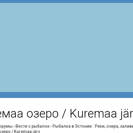
маа озеро / Kuremaa jä
орумы
›
Вести с рыбалок
›
Рыбалка в Эстонии : Реки, озера, залив
зеро / Kuremaa järv