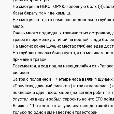
Не смотря на НЕКОТОРУЮ головную боль )))), вст
базы берегу, там где камыш.
Не смотря на то,что само озеро довольно глубок
мало.
Очень много подводных травянистых островков, д
травы в перемешку с тиной на водной глади боле
На многих ранее щучьих местах глубина едва дост
На глубоких свалах было пусто, а по мелякам пос
приманки травой.
Разумеется, в ход пошли незацепляйки от «Рапала
силикон.
За три с половиной — четыре часа взяли 4 щучьих 
«Панчёха», длинный силикон ) и три отвертелись (
поклёвок и один небольшой ( на взгляд ребят гр. т
Упустил из виду и забыл спросить на что ЕГО пойм
Ближе к 11-ти ветер стал усиливаться до такой ст
только по одной им известной траектории.