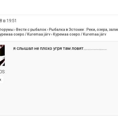
8 в 19:51
Форумы
›
Вести с рыбалок
›
Рыбалка в Эстонии : Реки, озера, зали
уремаа озеро / Kuremaa järv
›
Куремаа озеро / Kuremaa järv
я слышал не плохо угря там ловят……………………
OS
к