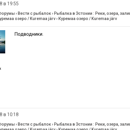
8 в 19:55
Форумы
›
Вести с рыбалок
›
Рыбалка в Эстонии : Реки, озера, зали
уремаа озеро / Kuremaa järv
›
Куремаа озеро / Kuremaa järv
Подводники.
к
8 в 10:18
Форумы
›
Вести с рыбалок
›
Рыбалка в Эстонии : Реки, озера, зали
уремаа озеро / Kuremaa järv
›
Куремаа озеро / Kuremaa järv