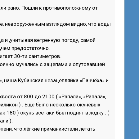
али рано. Пошли к противоположному от
ое, невооружённым взглядом видно, что воды
а и ,учитывая ветренную погоду, самой
е,чем предостаточно.
игает 30-ти сантиметров.
тоянно мучались с зацепами и опутовавшей
», наша Кубанская незацепляйка «Панчёха» и
хвоста от 800 до 2100 ( «Рапала», «Рапала»,
 силикон ) . Ещё было несколько окунёвых
ак 180 ) окунь всётаки был поднят в лодку . (
али ).
епени, что лёгкие приманкистали летать