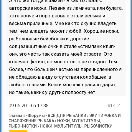
А что же тогда в замен? Я как то люблю
авторские ножи. Лезвия из ламината, или булата,
хотя нонче и порошковые стали весьма и
весьма приличные. Мне как то скучно владеть
тем, чем владеть может любой. Хорошие ножи,
рыболовные бейсболки и дорогие
солцезащитные очки в стиле «стимпанк клип-
он», это часть так сказать моей страсти. Это
конечно фетиш, но мне от сего не стыдно. Тем
более, что большей частью из перечисленного я
не обладаю в виду отсутствия колобашек, а
люблю глазами. Кепки мне как правило дарят,
но такие, каких у других попросту нет.
09.05.2019 в 17:38
#14141
Главная
›
Форумы
›
ВСЁ ДЛЯ РЫБАЛКИ
›
ЭКИПИРОВКА И
СНАРЯЖЕНИЕ РЫБАКА
›
НОЖИ, МУЛЬТИТУЛЫ,
РЫБОЧИСТКИ
›
НОЖИ, МУЛЬТИТУЛЫ, РЫБОЧИСТКИ