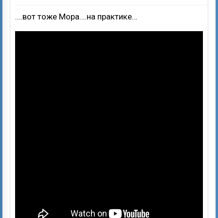
….вот тоже Мора….на практике…