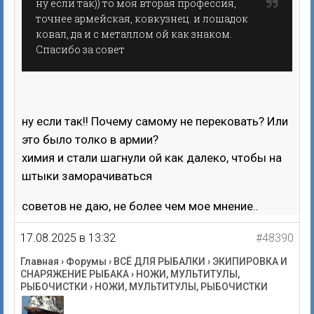
ну если так)) то моя вторая профессия,
точнее армейская, ковкузнец. и лошадок
ковал, да и с металлом ой как знаком.
Спасибо за совет
ну если так!! Почему самому не перековать? Или
это было толко в армии?
химия и стали шагнули ой как далеко, чтобы на
штыки заморачиваться
советов не даю, не более чем мое мнение..
17.08.2025 в 13:32
#48390
Главная
›
Форумы
›
ВСЁ ДЛЯ РЫБАЛКИ
›
ЭКИПИРОВКА И
СНАРЯЖЕНИЕ РЫБАКА
›
НОЖИ, МУЛЬТИТУЛЫ,
РЫБОЧИСТКИ
›
НОЖИ, МУЛЬТИТУЛЫ, РЫБОЧИСТКИ