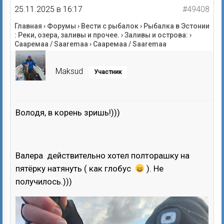
25.11.2025 в 16:17
#49408
Главная
›
Форумы
›
Вести с рыбалок
›
Рыбалка в Эстонии
: Реки, озера, заливы и прочее.
›
Заливы и острова:
›
Сааремаа / Saaremaa
›
Сааремаа / Saaremaa
Maksud
Участник
Володя, в корень зришь!)))
Валера действительно хотел полторашку на
пятёрку натянуть ( как глобус
). Не
получилось.)))