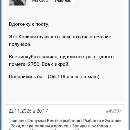
Maksud
Участник
Вдогонку к посту.
Это Колины щуки, которых он взял в течение
получаса.
Все «инкубаторские», ну, или сестры с одного
помёта: 2750. Все с икрой.
Позарились на…. (Ой, ЩА язык сломаю)…..
22.11.2025 в 20:17
#49387
Главная
›
Форумы
›
Вести с рыбалок
›
Рыбалка в Эстонии
: Реки, озера, заливы и прочее.
›
Заливы и острова:
›