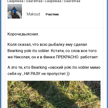
Сааремаа / Saaremaa
›
Сааремаа / Saaremaa
Maksud
Участник
Короче,выяснил.
Коля сказал, что всю рыбалку ему сделал
Bearking yoki ito.vobler. Кстати, со слов все того
же Николая, он и в Финке ПРЕКРАСНО работает.
А это те, кто Bearking «овский yoki ito.vobler мимо
себя ну , НИ РАЗУ не пропустит.))