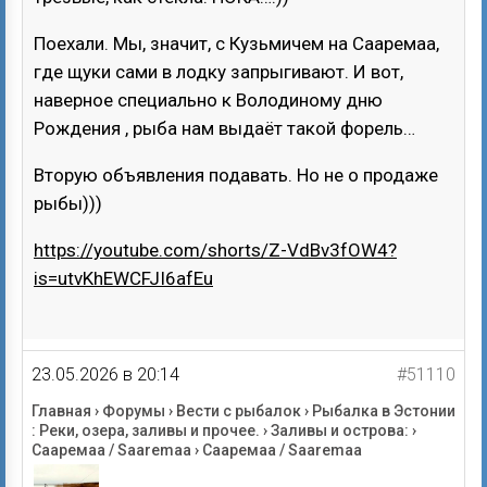
Поехали. Мы, значит, с Кузьмичем на Сааремаа,
где щуки сами в лодку запрыгивают. И вот,
наверное специально к Володиному дню
Рождения , рыба нам выдаёт такой форель…
Вторую объявления подавать. Но не о продаже
рыбы)))
https://youtube.com/shorts/Z-VdBv3fOW4?
is=utvKhEWCFJI6afEu
23.05.2026 в 20:14
#51110
Главная
›
Форумы
›
Вести с рыбалок
›
Рыбалка в Эстонии
: Реки, озера, заливы и прочее.
›
Заливы и острова:
›
Сааремаа / Saaremaa
›
Сааремаа / Saaremaa