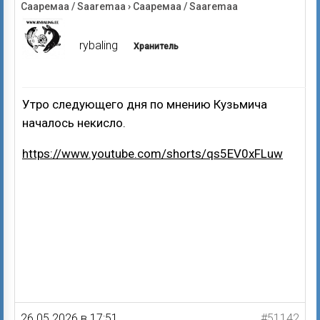
Сааремаа / Saaremaa
›
Сааремаа / Saaremaa
rybaling
Хранитель
Утро следующего дня по мнению Кузьмича
началось некисло.
https://www.youtube.com/shorts/qs5EV0xFLuw
26.05.2026 в 17:51
#51142