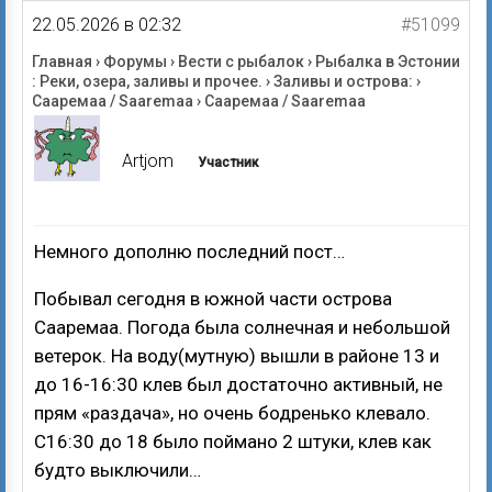
22.05.2026 в 02:32
#51099
Главная
›
Форумы
›
Вести с рыбалок
›
Рыбалка в Эстонии
: Реки, озера, заливы и прочее.
›
Заливы и острова:
›
Сааремаа / Saaremaa
›
Сааремаа / Saaremaa
Artjom
Участник
Немного дополню последний пост…
Побывал сегодня в южной части острова
Сааремаа. Погода была солнечная и небольшой
ветерок. На воду(мутную) вышли в районе 13 и
до 16-16:30 клев был достаточно активный, не
прям «раздача», но очень бодренько клевало.
С16:30 до 18 было поймано 2 штуки, клев как
будто выключили…