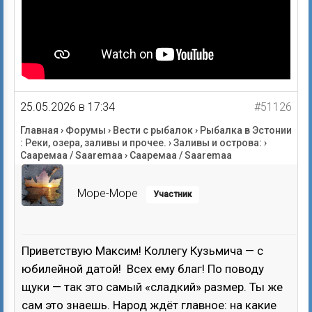
25.05.2026 в 17:34
#51126
Главная
›
Форумы
›
Вести с рыбалок
›
Рыбалка в Эстонии
: Реки, озера, заливы и прочее.
›
Заливы и острова:
›
Сааремаа / Saaremaa
›
Сааремаа / Saaremaa
Mope-Mope
Участник
Приветствую Максим! Коллегу Кузьмича — с
юбилейной датой! Всех ему благ! По поводу
щуки — так это самый «сладкий» размер. Ты же
сам это знаешь. Народ ждёт главное: на какие