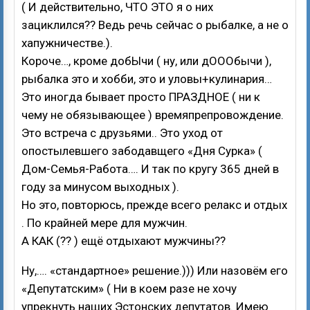
( И действительно, ЧТО ЭТО я о них
зациклился?? Ведь речь сейчас о рыбалке, а не о
хапужничестве.).
Короче…, кроме добЫчи ( ну, или дОООбычи ),
рыбалка это и хобби, это и уловы+кулинария…
Это иногда бывает просто ПРАЗДНОЕ ( ни к
чему не обязывающее ) времяпрепровождение.
Это встреча с друзьями.. Это уход от
опостылевшего забодавщего «Дня Сурка» (
Дом-Семья-Работа…. И так по кругу 365 дней в
году за минусом выходных ).
Но это, повторюсь, прежде всего релакс и отдых
. По крайней мере для мужчин.
А КАК (?? ) ещё отдыхают мужчины??
Ну,…. «стандартное» решение.))) Или назовём его
«Депутатским» ( Ни в коем разе не хочу
упрекнуть наших Эстонских депутатов. Имею