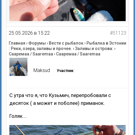
25.05.2026 в 15:22
#51123
Главная
›
Форумы
›
Вести с рыбалок
›
Рыбалка в Эстонии
: Реки, озера, заливы и прочее.
›
Заливы и острова:
›
Сааремаа / Saaremaa
›
Сааремаа / Saaremaa
Maksud
Участник
С утра что я, что Кузьмич, перепробовали с
десяток ( а может и поболее) приманок.
Голяк….