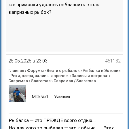
же приманки удалось соблазнить столь
капризных рыбок?
25.05.2026 в 23:03
#51132
Главная
›
Форумы
›
Вести с рыбалок
›
Рыбалка в Эстонии
: Реки, озера, заливы и прочее.
›
Заливы и острова:
›
Сааремаа / Saaremaa
›
Сааремаа / Saaremaa
Maksud
Участник
Рыбалка — это ПРЕЖДЕ всего отдых….
Но для кого то рыбалка — это добыча ….. Этих