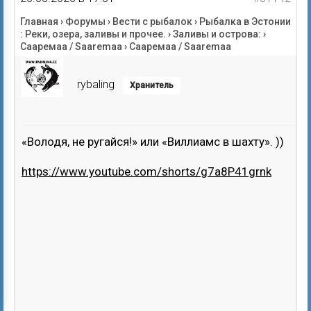
Главная
›
Форумы
›
Вести с рыбалок
›
Рыбалка в Эстонии
: Реки, озера, заливы и прочее.
›
Заливы и острова:
›
Сааремаа / Saaremaa
›
Сааремаа / Saaremaa
rybaling
Хранитель
«Володя, не ругайся!» или «Виллиамс в шахту». ))
https://www.youtube.com/shorts/g7a8P41grnk