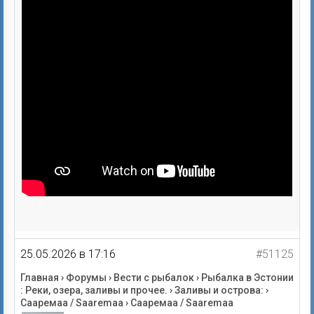
25.05.2026 в 17:16
#51125
Главная
›
Форумы
›
Вести с рыбалок
›
Рыбалка в Эстонии
: Реки, озера, заливы и прочее.
›
Заливы и острова:
›
Сааремаа / Saaremaa
›
Сааремаа / Saaremaa