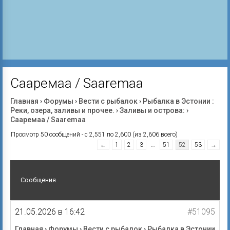
Сааремаа / Saaremaa
Главная
›
Форумы
›
Вести с рыбалок
›
Рыбалка в Эстонии :
Реки, озера, заливы и прочее.
›
Заливы и острова:
›
Сааремаа / Saaremaa
Просмотр 50 сообщений - с 2,551 по 2,600 (из 2,606 всего)
←
1
2
3
…
51
52
53
→
Сообщения
21.05.2026 в 16:42
#51095
Главная
›
Форумы
›
Вести с рыбалок
›
Рыбалка в Эстонии