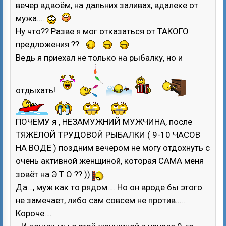
вечер вдвоём, на дальних заливах, вдалеке от
мужа….
Ну что?? Разве я мог отказаться от ТАКОГО
предложения ??
Ведь я приехал не только на рыбалку, но и
отдыхать!
ПОЧЕМУ я , НЕЗАМУЖНИЙ МУЖЧИНА, после
ТЯЖЁЛОЙ ТРУДОВОЙ РЫБАЛКИ ( 9-10 ЧАСОВ
НА ВОДЕ ) поздним вечером не могу отдохнуть с
очень активной женщиной, которая САМА меня
зовёт на Э Т О ?? ))
Да…, муж как то рядом…. Но он вроде бы этого
не замечает, либо сам совсем не против…..
Короче….