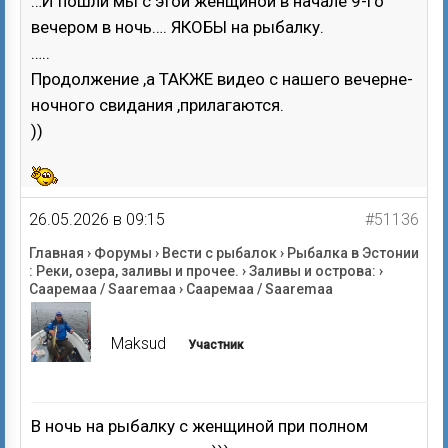
…И пошли мы с этой женщиной в начале 9-го
вечером в ночь…. ЯКОБЫ на рыбалку.
…..
Продолжение ,а ТАКЖЕ видео с нашего вечерне-
ночного свидания ,прилагаются.
))
26.05.2026 в 09:15
#51136
Главная
›
Форумы
›
Вести с рыбалок
›
Рыбалка в Эстонии
: Реки, озера, заливы и прочее.
›
Заливы и острова:
›
Сааремаа / Saaremaa
›
Сааремаа / Saaremaa
Maksud
Участник
В ночь на рыбалку с женщиной при полном