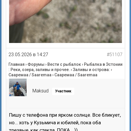
23.05.2026 в 14:27
#51107
Главная
›
Форумы
›
Вести с рыбалок
›
Рыбалка в Эстонии
: Реки, озера, заливы и прочее.
›
Заливы и острова:
›
Сааремаа / Saaremaa
›
Сааремаа / Saaremaa
Maksud
Участник
Пишу с телефона при ярком солнце. Все бликует,
но… хоть у Кузьмича и юбилей, пока оба
трезвые, как стекла. ПОКА….))