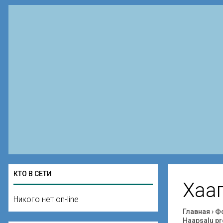
КТО В СЕТИ
Хаа
Никого нет on-line
Главная
›
Ф
Haapsalu p