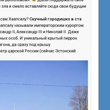
те зла и смело вставляйте сюда свои будущие
т сам Хаапсалу?
Скучный городишко в ста
Хаапсалу называли императорским курортом.
ндр II, Александр III и Николай II. Даже
ных особ. И уникальный крытый перрон
гона, да сразу под крышу.
тр царской России (сейчас Эстонский