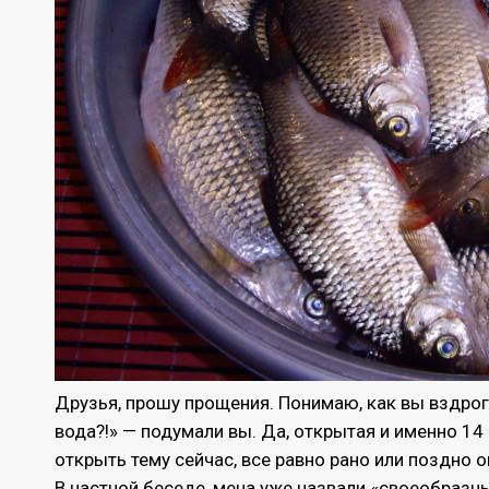
Друзья, прошу прощения. Понимаю, как вы вздрогн
вода?!» — подумали вы. Да, открытая и именно 14 м
открыть тему сейчас, все равно рано или поздно 
В частной беседе, мена уже назвали «своеобраз