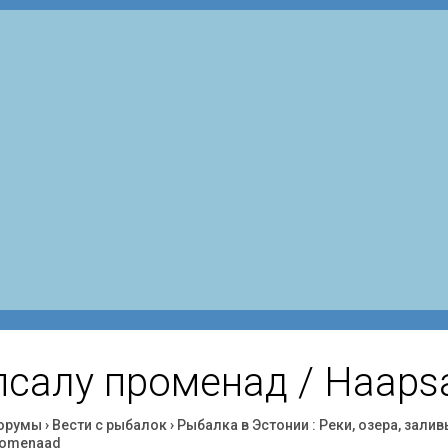
псалу променад / Haaps
орумы
›
Вести с рыбалок
›
Рыбалка в Эстонии : Реки, озера, залив
romenaad