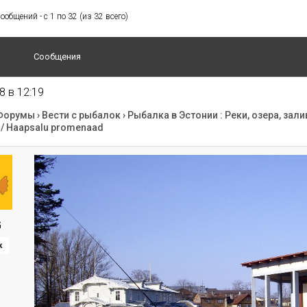
общений - с 1 по 32 (из 32 всего)
Сообщения
8 в 12:19
Форумы
›
Вести с рыбалок
›
Рыбалка в Эстонии : Реки, озера, зали
/ Haapsalu promenaad
G
к