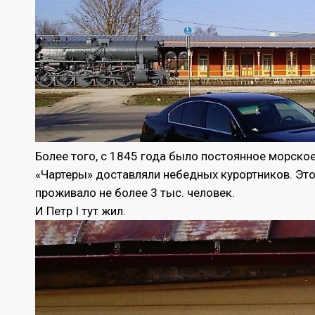
Более того, с 1845 года было постоянное морско
«Чартеры» доставляли небедных курортников. Это 
проживало не более 3 тыс. человек.
И Петр I тут жил.