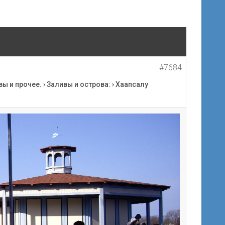
#7684
вы и прочее.
›
Заливы и острова:
›
Хаапсалу