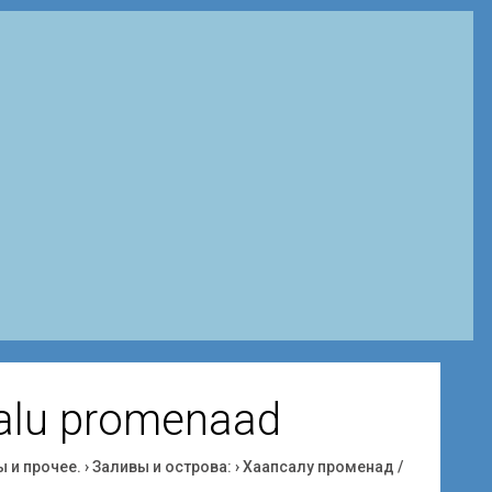
alu promenaad
ы и прочее.
›
Заливы и острова:
›
Хаапсалу променад /