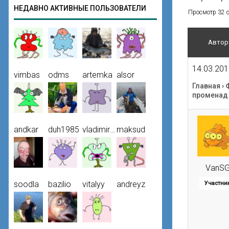
НЕДАВНО АКТИВНЫЕ ПОЛЬЗОВАТЕЛИ
Просмотр 32 со
Автор
14.03.201
vimbas
odms
artemka
alsor
Главная
›
променад 
andkar
duh1985
vladimir50
maksud
VanS
soodla
bazilio
vitalyy
andreyz
Участни