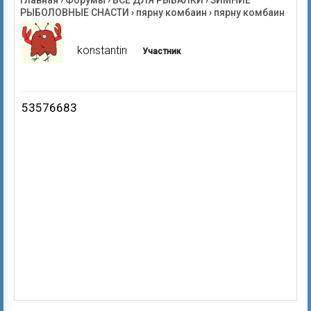
Главная
›
Форумы
›
ВСЁ ДЛЯ РЫБАЛКИ
›
ЗИМНИЕ
РЫБОЛОВНЫЕ СНАСТИ
›
пярну комбаин
›
пярну комбаин
konstantin
Участник
53576683