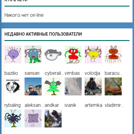
Никого нет on-line
НЕДАВНО АКТИВНЫЕ ПОЛЬЗОВАТЕЛИ
bazilio
sansan
cyberalien
vimbas
volodja
baracuda
rybaling
aleksandr
andkar
ivanik
artemka
vladimirovich