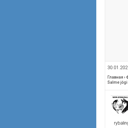
30.01.202
Главная
›
Salme jōgi
rybalin