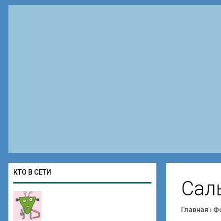
КТО В СЕТИ
Саль
Главная
›
Ф