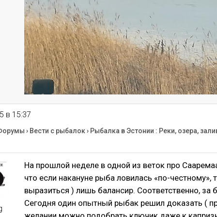
5 в 15:37
Форумы
›
Вести с рыбалок
›
Рыбалка в Эстонии : Реки, озера, зали
На прошлой неделе в одной из веток про Сааремаа
что если накануне рыба ловилась «по-честному», т
выразиться ) лишь балансир. Соответственно, за б
Сегодня один опытный рыбак решил доказать ( пр
g
желании можно подобрать ключик даже к каприз