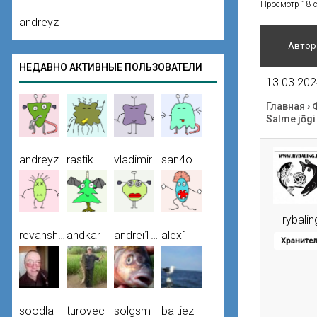
Просмотр 18 со
andreyz
Автор
НЕДАВНО АКТИВНЫЕ ПОЛЬЗОВАТЕЛИ
13.03.202
Главная
›
Salme jōgi
andreyz
rastik
vladimir50
san4o
rybalin
revansh20
andkar
andrei100
alex1
Храните
soodla
turovec
solgsm
baltiez