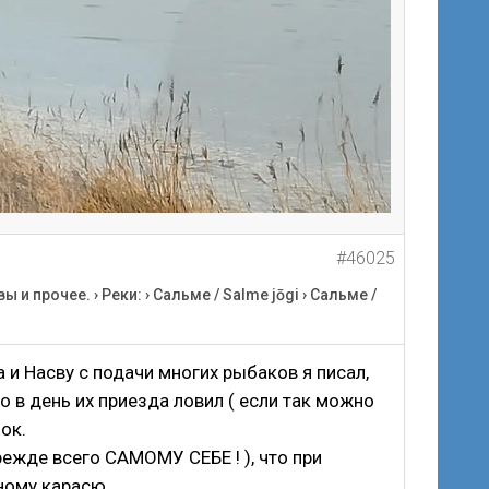
#46025
вы и прочее.
›
Реки:
›
Сальме / Salme jōgi
›
Сальме /
 и Насву с подачи многих рыбаков я писал,
о в день их приезда ловил ( если так можно
ок.
ежде всего САМОМУ СЕБЕ ! ), что при
ному карасю.