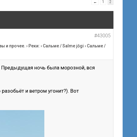
←
1
2
#43005
вы и прочее.
›
Реки:
›
Сальме / Salme jōgi
›
Сальме /
.) Предыдущая ночь была морозной, вся
о разобьёт и ветром угонит?). Вот