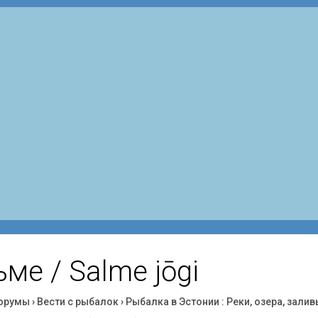
ме / Salme jōgi
орумы
›
Вести с рыбалок
›
Рыбалка в Эстонии : Реки, озера, залив