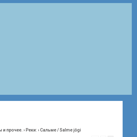
ы и прочее.
›
Реки:
›
Сальме / Salme jōgi