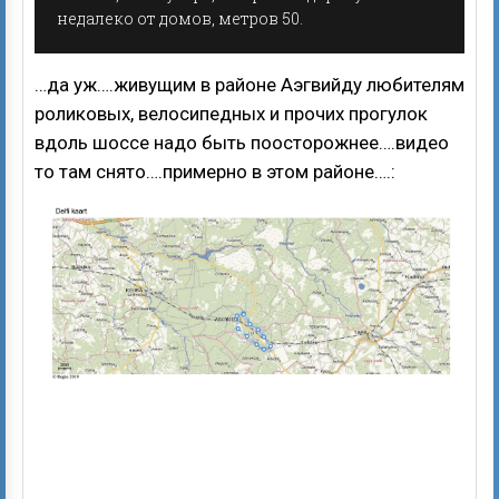
недалеко от домов, метров 50.
…да уж….живущим в районе Аэгвийду любителям
роликовых, велосипедных и прочих прогулок
вдоль шоссе надо быть поосторожнее….видео
то там снято….примерно в этом районе….: