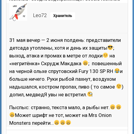
Leo72
Хранитель
31 мая вечер — 2 июня полдень: представители
детсада утоплены, хотя и день их защиты
;
выход, атака и промах в метре от лодки
на
«негритёнка» Скрудж Макдака
; повешенный
на черной ольхе спрутовский Fury 130 SP RH
и
больше ничего. Руки рыбой пахнут, воздухом
надышался, костром пропах, пиво ( то самое
)
допил, медведЯ увы не встретил.
Пыспыс: странно, текста мало, а рыбы нет.
Может шрифт не тот, может на Mrs Onion
Monsters перейти…