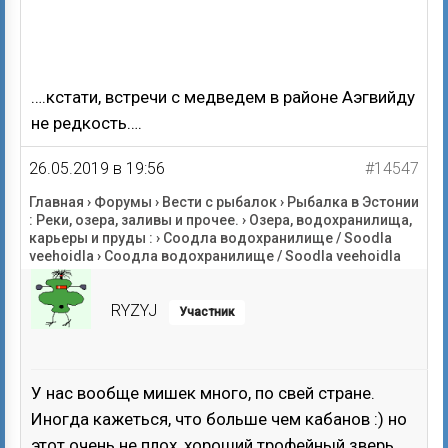
….кстати, встречи с медведем в районе Аэгвийду
не редкость….
26.05.2019 в 19:56
#14547
Главная
›
Форумы
›
Вести с рыбалок
›
Рыбалка в Эстонии
: Реки, озера, заливы и прочее.
›
Озера, водохранилища,
карьеры и пруды :
›
Соодла водохранилище / Soodla
veehoidla
›
Соодла водохранилище / Soodla veehoidla
RYZYJ
Участник
У нас вообще мишек много, по свей стране.
Иногда кажеться, что больше чем кабанов :) но
этот очень не плох, хороший трофейный зверь.