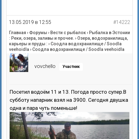
13.05.2019 в 12:55
#14222
Главная
›
Форумы
›
Вести с рыбалок
›
Рыбалка в Эстонии
: Реки, озера, заливы и прочее.
›
Озера, водохранилища,
карьеры и пруды :
›
Соодла водохранилище / Soodla
veehoidla
›
Соодла водохранилище / Soodla veehoidla
vovchello
Участник
Посетил водоём 11 и 13. Погода просто супер.В
субботу напарник взял на 3900. Сегодня двушка
одна и пара чуть поменьше!