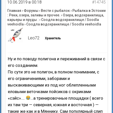
10.06.2019 в 00:18
#14745
Главная
›
Форумы
›
Вести с рыбалок
›
Рыбалка в Эстонии
: Реки, озера, заливы и прочее.
›
Озера, водохранилища,
карьеры и пруды :
›
Соодла водохранилище / Soodla
veehoidla
›
Соодла водохранилище / Soodla veehoidla
Leo72
Хранитель
Ну и по поводу полигона и переживаний в связи с
его созданием.
По сути это не полигон, в полном понимании, с
его ограничениями, заборами и
выскакивающими из под ног облепленными
еловыми веточками пойсиков с окриками
«сэйс»….
…а тренировочные площадки ( всего
их там три — северная, южная и восточная ) —
такие же как и в Мяннику. Сам популярный слип