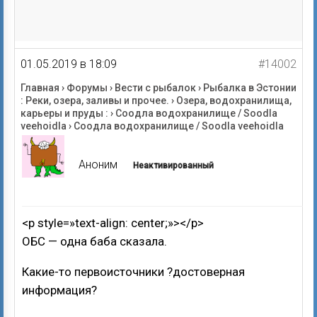
01.05.2019 в 18:09
#14002
Главная
›
Форумы
›
Вести с рыбалок
›
Рыбалка в Эстонии
: Реки, озера, заливы и прочее.
›
Озера, водохранилища,
карьеры и пруды :
›
Соодла водохранилище / Soodla
veehoidla
›
Соодла водохранилище / Soodla veehoidla
Аноним
Неактивированный
<p style=»text-align: center;»></p>
ОБС — одна баба сказала.
Какие-то первоисточники ?достоверная
информация?