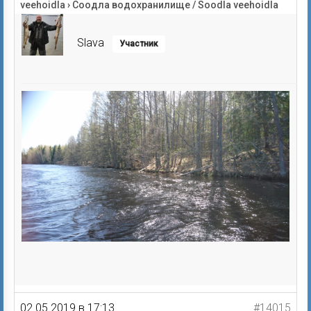
veehoidla
›
Соодла водохранилище / Soodla veehoidla
Slava
Участник
02.05.2019 в 17:13
#14015