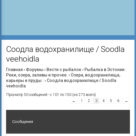
Соодла водохранилище / Soodla
veehoidla
Главная
›
Форумы
›
Вести с рыбалок
›
Рыбалка в Эстонии :
Реки, озера, заливы и прочее.
›
Озера, водохранилища,
карьеры и пруды :
›
Соодла водохранилище / Soodla
veehoidla
Просмотр 50 сообщений - с 101 по 150 (из 273 всего)
←
1
2
3
4
5
6
→
Сообщения