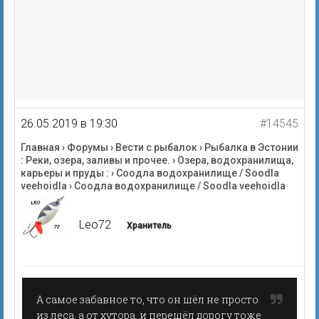
26.05.2019 в 19:30
#14545
Главная
›
Форумы
›
Вести с рыбалок
›
Рыбалка в Эстонии
: Реки, озера, заливы и прочее.
›
Озера, водохранилища,
карьеры и пруды :
›
Соодла водохранилище / Soodla
veehoidla
›
Соодла водохранилище / Soodla veehoidla
Leo72
Хранитель
А самое забавное то, что он шёл не просто
из леса, а от хутора, и перешёл дорогу тоже