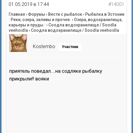
01.05.2019 в 17:44
#14001
Главная
›
Форумы
›
Вести с рыбалок
›
Рыбалка в Эстонии
: Реки, озера, заливы и прочее.
›
Озера, водохранилища,
карьеры и пруды :
›
Соодла водохранилище / Soodla
veehoidla
›
Соодла водохранилище / Soodla veehoidla
Kostembo
Участник
приятель поведал….на содляке рыбалку
прикрыли!! вояки