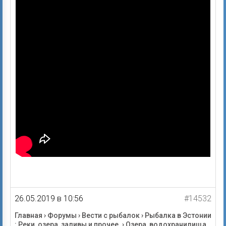
26.05.2019 в 10:56
#14532
Главная
›
Форумы
›
Вести с рыбалок
›
Рыбалка в Эстонии
: Реки, озера, заливы и прочее.
›
Озера, водохранилища,