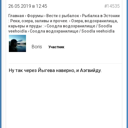
26.05.2019 в 12:45
#14535
Главная
›
Форумы
›
Вести с рыбалок
›
Рыбалка в Эстонии
: Реки, озера, заливы и прочее.
›
Озера, водохранилища,
карьеры и пруды :
›
Соодла водохранилище / Soodla
veehoidla
›
Соодла водохранилище / Soodla veehoidla
Boris
Участник
Ну так через Йыгева наверно, и Аэгвийду.