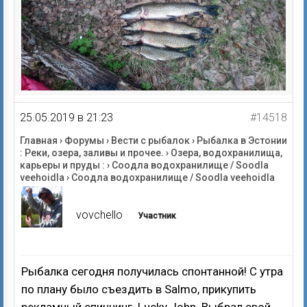
25.05.2019 в 21:23
#14518
Главная
›
Форумы
›
Вести с рыбалок
›
Рыбалка в Эстонии
: Реки, озера, заливы и прочее.
›
Озера, водохранилища,
карьеры и пруды :
›
Соодла водохранилище / Soodla
veehoidla
›
Соодла водохранилище / Soodla veehoidla
vovchello
Участник
Рыбалка сегодня получилась спонтанной! С утра
по плану было съездить в Salmo, прикупить
рекламный спиннинг Lucky John. Выбрал свой