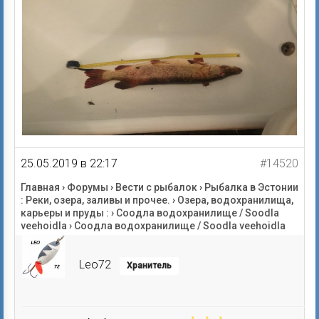
25.05.2019 в 22:17
#14520
Главная
›
Форумы
›
Вести с рыбалок
›
Рыбалка в Эстонии
: Реки, озера, заливы и прочее.
›
Озера, водохранилища,
карьеры и пруды :
›
Соодла водохранилище / Soodla
veehoidla
›
Соодла водохранилище / Soodla veehoidla
Leo72
Хранитель