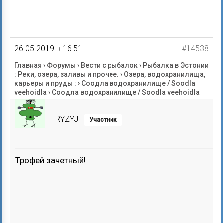
26.05.2019 в 16:51
#14538
Главная
›
Форумы
›
Вести с рыбалок
›
Рыбалка в Эстонии
: Реки, озера, заливы и прочее.
›
Озера, водохранилища,
карьеры и пруды :
›
Соодла водохранилище / Soodla
veehoidla
›
Соодла водохранилище / Soodla veehoidla
RYZYJ
Участник
Трофей зачетный!