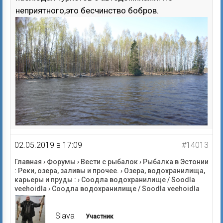
неприятного,это бесчинство бобров.
02.05.2019 в 17:09
#14013
Главная
›
Форумы
›
Вести с рыбалок
›
Рыбалка в Эстонии
: Реки, озера, заливы и прочее.
›
Озера, водохранилища,
карьеры и пруды :
›
Соодла водохранилище / Soodla
veehoidla
›
Соодла водохранилище / Soodla veehoidla
Slava
Участник