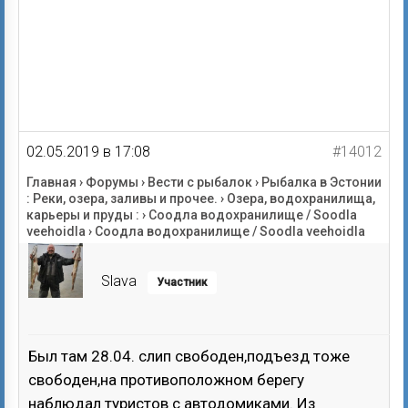
02.05.2019 в 17:08
#14012
Главная
›
Форумы
›
Вести с рыбалок
›
Рыбалка в Эстонии
: Реки, озера, заливы и прочее.
›
Озера, водохранилища,
карьеры и пруды :
›
Соодла водохранилище / Soodla
veehoidla
›
Соодла водохранилище / Soodla veehoidla
Slava
Участник
Был там 28.04. слип свободен,подъезд тоже
свободен,на противоположном берегу
наблюдал туристов с автодомиками. Из