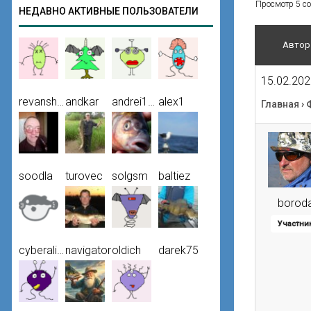
Просмотр 5 соо
НЕДАВНО АКТИВНЫЕ ПОЛЬЗОВАТЕЛИ
Автор
15.02.202
revansh20
andkar
andrei100
alex1
Главная
›
soodla
turovec
solgsm
baltiez
borod
Участни
cyberalien
navigator
oldich
darek75