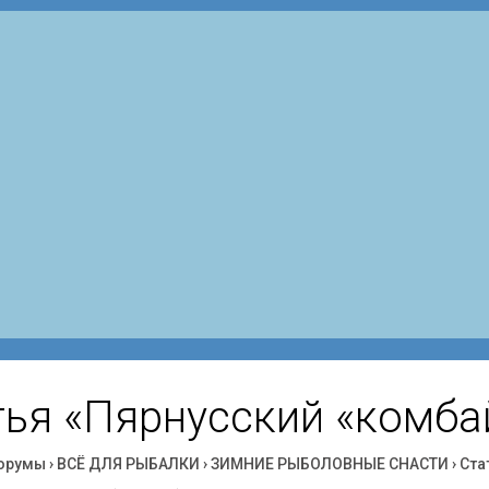
тья «Пярнусский «комба
орумы
›
ВСЁ ДЛЯ РЫБАЛКИ
›
ЗИМНИЕ РЫБОЛОВНЫЕ СНАСТИ
›
Ста