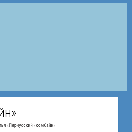
йн»
тья «Пярнусский «комбайн»