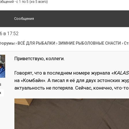
бщений - с 1 по 5 (из 5 всего)
Сообщения
6 в 17:52
Форумы
›
ВСЁ ДЛЯ РЫБАЛКИ
›
ЗИМНИЕ РЫБОЛОВНЫЕ СНАСТИ
›
Ст
Приветствую, коллеги.
Говорят, что в последнем номере журнала
«KALAS
на «Комбайн». А писал я её для двух эстонских жу
a
актуальность не потеряла. Сейчас, конечно, что-т
к