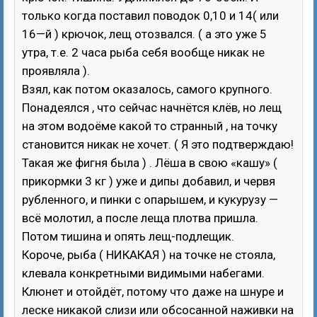
только когда поставил поводок 0,10 и 14( или
16—й ) крючок, лещ отозвался. ( а это уже 5
утра, т.е. 2 часа рыба себя вообще никак не
проявляла ).
Взял, как потом оказалось, самого крупного.
Понадеялся , что сейчас начнётся клёв, но лещ
на этом водоёме какой то странный , на точку
становится никак не хочет. ( Я это подтверждаю!
Такая же фигня была ) . Лёша в свою «кашу» (
прикормки 3 кг ) уже и дипы добавил, и червя
рубленного, и пинки с опарышем, и кукурузу —
всё молотил, а после леща плотва пришла.
Потом тишина и опять лещ-подлещик.
Короче, рыба ( НИКАКАЯ ) на точке не стояла,
клевала конкретными видимыми набегами.
Клюнет и отойдёт, потому что даже на шнуре и
леске никакой слизи или обсосанной наживки на