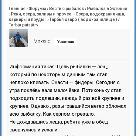
Главная
›
Форумы
›
Вести с рыбалок
›
Рыбалка в Эстонии
: Реки, озера, заливы и прочее.
›
Озера, водохранилища,
карьеры и пруды :
›
Тарбья озеро ( водохранилище ) /
Tarbja paisjärv
Maksud
Участник
Информация такая: Цель рыбалки — лещ,
который по некоторым данным там стал
неплохо клевать. Снасти — фидеры. Сегодня с
утра поклёвывала мелочёвка. Потихоньку стал
подходить подлещик, каждый раз всё крупнее и
крупнее. Однако , разыгравшийся ветер обломал
всю рыбалку. Как серпом отрезало.
Не дождавшись леща, ребята уже в обед
свернулись и уехали.