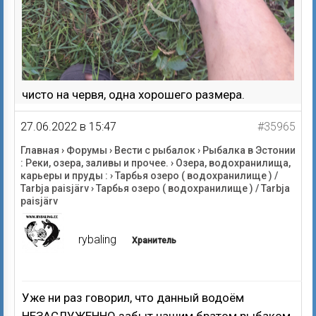
чисто на червя, одна хорошего размера.
27.06.2022 в 15:47
#35965
Главная
›
Форумы
›
Вести с рыбалок
›
Рыбалка в Эстонии
: Реки, озера, заливы и прочее.
›
Озера, водохранилища,
карьеры и пруды :
›
Тарбья озеро ( водохранилище ) /
Tarbja paisjärv
›
Тарбья озеро ( водохранилище ) / Tarbja
paisjärv
rybaling
Хранитель
Уже ни раз говорил, что данный водоём