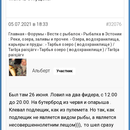
05.07.2021 в 18:33
#32076
Главная
›
Форумы
›
Вести с рыбалок
›
Рыбалка в Эстонии
: Реки, озера, заливы и прочее.
›
Озера, водохранилища,
карьеры и пруды :
›
Тарбья озеро ( водохранилище ) /
Tarbja paisjärv
›
Тарбья озеро ( водохранилище ) / Tarbja
paisjärv
Альберт
Участник
Был там 26 июня. Ловил на два фидера, с 12.00
до 20.00. На бутерброд из червя и опарыша .
Клевал подлещик, как из пулемета. Но так, как
подлещик не является видом рыбы, а является
несовершеннолетним лещом))), то шел сразу