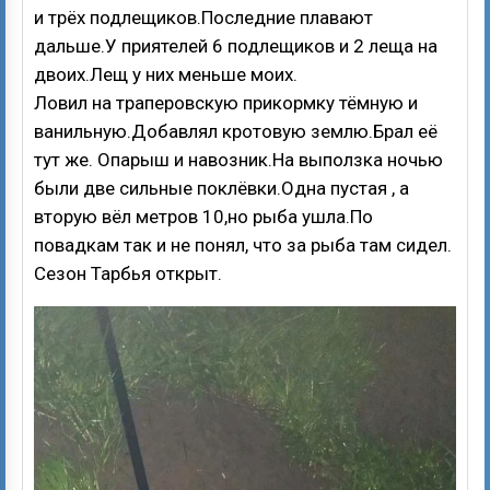
и трёх подлещиков.Последние плавают
дальше.У приятелей 6 подлещиков и 2 леща на
двоих.Лещ у них меньше моих.
Ловил на траперовскую прикормку тёмную и
ванильную.Добавлял кротовую землю.Брал её
тут же. Опарыш и навозник.На выползка ночью
были две сильные поклёвки.Одна пустая , а
вторую вёл метров 10,но рыба ушла.По
повадкам так и не понял, что за рыба там сидел.
Сезон Тарбья открыт.