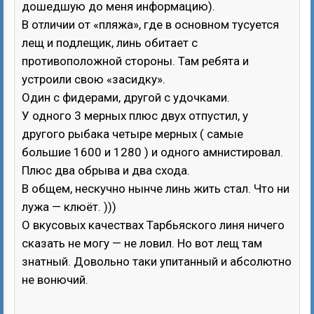
дошедшую до меня информацию).
В отличии от «пляжа», где в основном тусуется
лещ и подлещик, линь обитает с
противоположной стороны. Там ребята и
устроили свою «засидку».
Один с фидерами, другой с удочками.
У одного 3 мерных плюс двух отпустил, у
другого рыбака четыре мерных ( самые
большие 1600 и 1280 ) и одного амнистировал.
Плюс два обрыва и два схода.
В общем, нескучно нынче линь жить стал. Что ни
лужа — клюёт. )))
О вкусовых качествах Тарбьяского линя ничего
сказать не могу — не ловил. Но вот лещ там
знатный. Довольно таки упитанный и абсолютно
не вонючий.