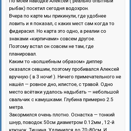
По моей наводке Алексей ( реально опытный
рыбак) посетил сегодня водохрон.
Вчера по карте мы прикинули, где удобнее
ловить и я показал, с каких мест сам когда то
фидерасил. Но карта это одно, а реалии со
знаками «кирпичами» совсем другое.
Поэтому встал он совсем не там, где
планировал.
Каким то «волшебным образом» диппер
оказался севшим, поэтому пробивался Алексей
вручную ( в 3 ночи! ). Ничего примечательного не
нашёл — ровное дно, илистое, с травой. Одно
место всётаки удалось надыбать — небольшой
свальчик с камушками. Глубина примерно 2.5
метра.
Закормился очень плотно. Оснастка — тонкий
шнур, поводок 50см диаметром 0.12мм , 12-й
крючок. Тишина. Удлинился до 70-80см. И