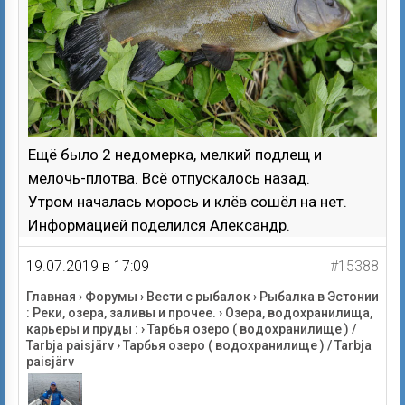
Ещё было 2 недомерка, мелкий подлещ и
мелочь-плотва. Всё отпускалось назад.
Утром началась морось и клёв сошёл на нет.
Информацией поделился Александр.
19.07.2019 в 17:09
#15388
Главная
›
Форумы
›
Вести с рыбалок
›
Рыбалка в Эстонии
: Реки, озера, заливы и прочее.
›
Озера, водохранилища,
карьеры и пруды :
›
Тарбья озеро ( водохранилище ) /
Tarbja paisjärv
›
Тарбья озеро ( водохранилище ) / Tarbja
paisjärv