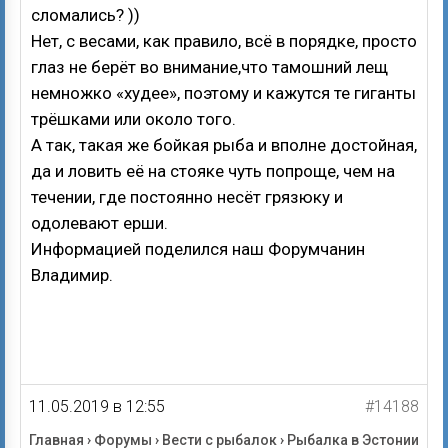
сломались? ))
Нет, с весами, как правило, всё в порядке, просто
глаз не берёт во внимание,что тамошний лещ
немножко «худее», поэтому и кажутся те гиганты
трёшками или около того.
А так, такая же бойкая рыба и вполне достойная,
да и ловить её на стояке чуть попроще, чем на
течении, где постоянно несёт грязюку и
одолевают ерши.
Информацией поделился наш Форумчанин
Владимир.
11.05.2019 в 12:55
#14188
Главная
›
Форумы
›
Вести с рыбалок
›
Рыбалка в Эстонии