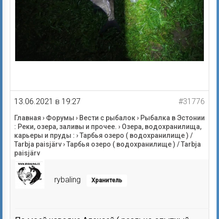
13.06.2021 в 19:27
#31776
Главная
›
Форумы
›
Вести с рыбалок
›
Рыбалка в Эстонии
: Реки, озера, заливы и прочее.
›
Озера, водохранилища,
карьеры и пруды :
›
Тарбья озеро ( водохранилище ) /
Tarbja paisjärv
›
Тарбья озеро ( водохранилище ) / Tarbja
paisjärv
rybaling
Хранитель