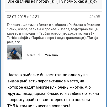
Всё свалили на погоду ))). ( Ну прямо, как я )))))?
03.07.2018 в 14:31
#9495
Главная
›
Форумы
›
Вести с рыбалок
›
Рыбалка в Эстонии
: Реки, озера, заливы и прочее.
›
Озера, водохранилища,
карьеры и пруды :
›
Тарбья озеро ( водохранилище ) /
Tarbja paisjärv
›
Тарбья озеро ( водохранилище ) / Tarbja
paisjärv
Maksud
Участник
Часто в рыбалке бывает так: по одному из
видов рыб есть перспективное место, на
которое ездят многие или очень многие. А о
других, находящихся ближе или «забывают», или
попросту срабатывает стереотип: а поехали
ТУДА, там ведь всегда ловилось!