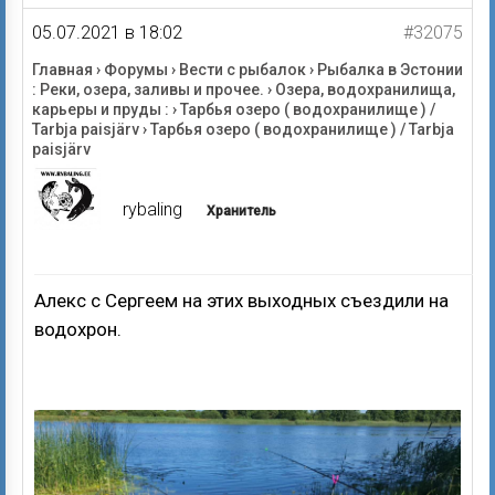
05.07.2021 в 18:02
#32075
Главная
›
Форумы
›
Вести с рыбалок
›
Рыбалка в Эстонии
: Реки, озера, заливы и прочее.
›
Озера, водохранилища,
карьеры и пруды :
›
Тарбья озеро ( водохранилище ) /
Tarbja paisjärv
›
Тарбья озеро ( водохранилище ) / Tarbja
paisjärv
rybaling
Хранитель
Алекс с Сергеем на этих выходных съездили на
водохрон.