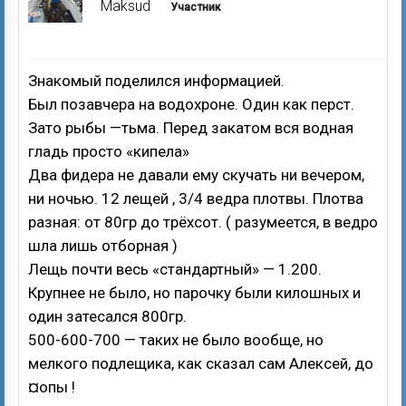
Maksud
Участник
Знакомый поделился информацией.
Был позавчера на водохроне. Один как перст.
Зато рыбы —тьма. Перед закатом вся водная
гладь просто «кипела»
Два фидера не давали ему скучать ни вечером,
ни ночью. 12 лещей , 3/4 ведра плотвы. Плотва
разная: от 80гр до трёхсот. ( разумеется, в ведро
шла лишь отборная )
Лещь почти весь «стандартный» — 1.200.
Крупнее не было, но парочку были килошных и
один затесался 800гр.
500-600-700 — таких не было вообще, но
мелкого подлещика, как сказал сам Алексей, до
¤опы !