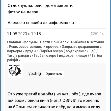
Отдохнул, наловил, дома закоптил.
Фоток не делал.
Алексею спасибо за информацию.
11.08.2020 в 19:18
#26194
Главная
›
Форумы
›
Вести с рыбалок
›
Рыбалка в Эстонии
: Реки, озера, заливы и прочее.
›
Озера, водохранилища,
карьеры и пруды :
›
Тарбья озеро ( водохранилище ) /
Tarbja paisjärv
›
Тарбья озеро ( водохранилище ) / Tarbja
paisjärv
rybaling
Хранитель
Это уже третий водоём ( из четырёх ), где вчера
вечером ловили линя (нет, ЛОВИЛИ то конечно
на бОльшем количестве озёр, но я имею в виду