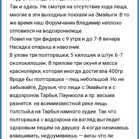
Так и здесь. Не смотря на отсутствие хода леща,
многие в эти выходные поехали на Эмайыги. В то
же время наш Форумчанин Владимир неплохо
отловился на водохронилище.
Ловил на три фидера с 9 утра и до 7-8 вечера.
Насадка опарыш и навозник.
В улове три полторашки, 5 килошек и штук 6-7
околокилошек. В прилове три окуня и масса
краснопёрки, которая иногда достигала 400гр.
Вроде бы полторашка —лещ небольшой. Но не
забывайте, Друзья, что лещи с Эмайыги и с
водохронов Тарбья, Паункюла и пр. весьма
разнятся: на всемиизвестной реке лещь
толстый,а на Тарбья намного худее. Так что
полторашка с водохрона на взгляд выглядит
здоровым лещём за двушку. А когда начинаешь
взвешивать, недоумеваешь — весы что ли