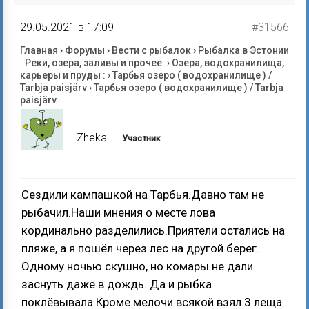
29.05.2021 в 17:09
#31566
Главная
›
Форумы
›
Вести с рыбалок
›
Рыбалка в Эстонии
: Реки, озера, заливы и прочее.
›
Озера, водохранилища,
карьеры и пруды :
›
Тарбья озеро ( водохранилище ) /
Tarbja paisjärv
›
Тарбья озеро ( водохранилище ) / Tarbja
paisjärv
Zheka
Участник
Сездили кампашкой на Тарбья.Давно там не
рыбачил.Наши мнения о месте лова
кординально разделились.Приятели остались на
пляже, а я пошёл через лес на другой берег.
Одному ночью скушно, но комары не дали
заснуть даже в дождь. Да и рыбка
поклёвывала.Кроме мелочи всякой взял 3 леща