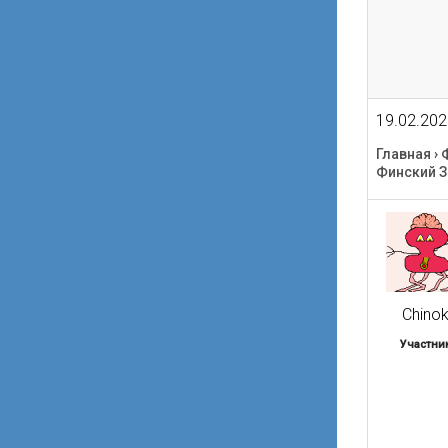
19.02.202
Главная
›
Финский З
Chino
Участни