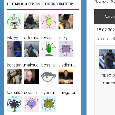
Просмотр 15 со
НЕДАВНО АКТИВНЫЕ ПОЛЬЗОВАТЕЛИ
Автор
18.02.202
vitalyy
artemka
revansh20
lucky
Главная
›
konstantin
maksud
boss-igoshkingmail-com
vladimir50
specto
Участни
karpuha3
soodla
cyberalien
navigator