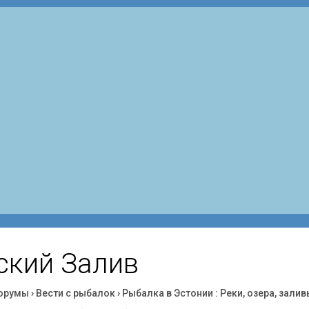
ский Залив
орумы
›
Вести с рыбалок
›
Рыбалка в Эстонии : Реки, озера, залив