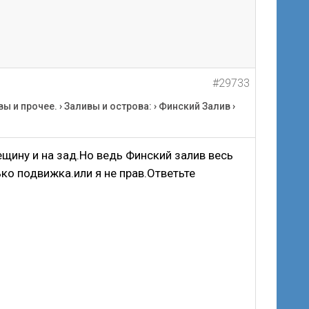
#29733
вы и прочее.
›
Заливы и острова:
›
Финский Залив
›
щину и на зад.Но ведь Финский залив весь
ько подвижка.или я не прав.Ответьте