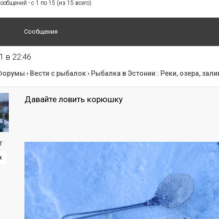
общений - с 1 по 15 (из 15 всего)
Сообщения
1 в 22:46
Форумы
›
Вести с рыбалок
›
Рыбалка в Эстонии : Реки, озера, зали
Давайте ловить корюшку
r
к