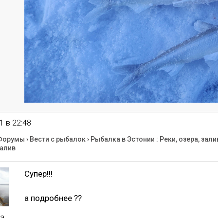
1 в 22:48
Форумы
›
Вести с рыбалок
›
Рыбалка в Эстонии : Реки, озера, зали
алив
Супер!!!
а подробнее ??
a