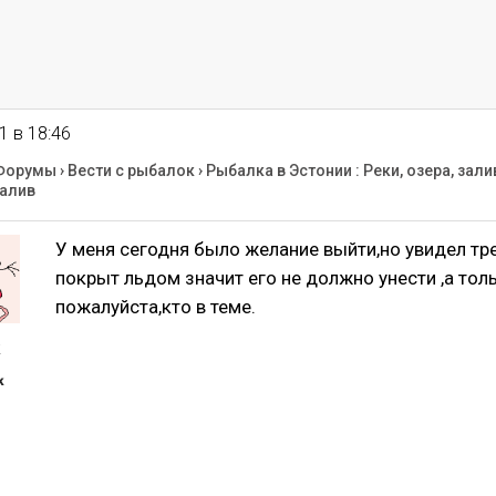
1 в 18:46
Форумы
›
Вести с рыбалок
›
Рыбалка в Эстонии : Реки, озера, зали
алив
У меня сегодня было желание выйти,но увидел тре
покрыт льдом значит его не должно унести ,а тол
пожалуйста,кто в теме.
k
к