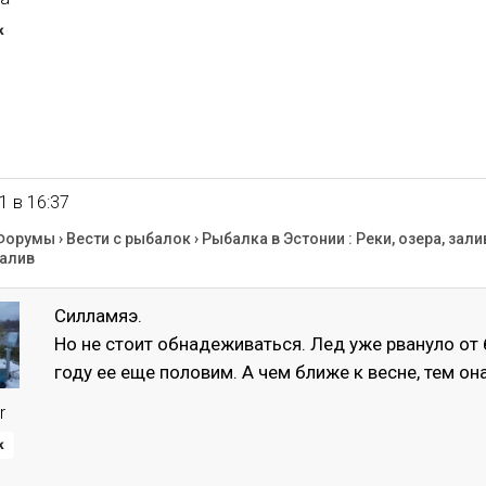
к
1 в 16:37
Форумы
›
Вести с рыбалок
›
Рыбалка в Эстонии : Реки, озера, зали
алив
Силламяэ.
Но не стоит обнадеживаться. Лед уже рвануло от
году ее еще половим. А чем ближе к весне, тем она
r
к