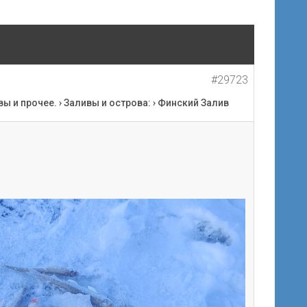
#29723
вы и прочее.
›
Заливы и острова:
›
Финский Залив