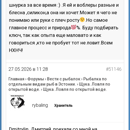
шнурка за все время :) .Я ей и воблеры разные и
блесна ,силикон,а она ни хочет.Может я чего не
понимаю или руки с плеч росту
.Но самое
главное процесс и природа
%. Буду подбирать
ключ, так как опыта еще маловато и как
говориться ,кто не пробует тот не ловит.Всем
НХНЧ!
27.05.2026 в 11:28
#51146
Главная
›
Форумы
›
Вести с рыбалок
›
Рыбалка по
отдельным видам рыб в Эстонии.
›
Щука. Ловля по
открытой воде.
›
Щука. Ловля по открытой воде.
rybaling
Хранитель
Dmitrylin. Дмитрий, поехали со мной на