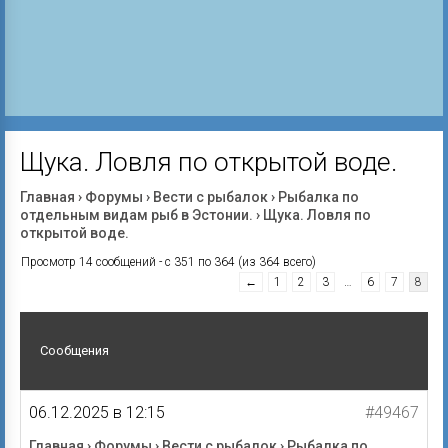
Щука. Ловля по открытой воде.
Главная
›
Форумы
›
Вести с рыбалок
›
Рыбалка по
отдельным видам рыб в Эстонии.
›
Щука. Ловля по
открытой воде.
Просмотр 14 сообщений - с 351 по 364 (из 364 всего)
←
1
2
3
…
6
7
8
Сообщения
06.12.2025 в 12:15
#49467
Главная
›
Форумы
›
Вести с рыбалок
›
Рыбалка по