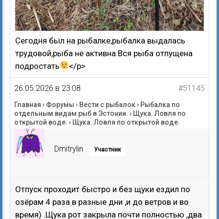
Сегодня был на рыбалке,рыбалка выдалась
трудовой,рыба не активна.Вся рыба отпущена
подростать
</p>
26.05.2026 в 23:08
#51145
Главная
›
Форумы
›
Вести с рыбалок
›
Рыбалка по
отдельным видам рыб в Эстонии.
›
Щука. Ловля по
открытой воде.
›
Щука. Ловля по открытой воде.
Dmitrylin
Участник
Отпуск проходит быстро и без щуки ездил по
озёрам 4 раза в разные дни ,и до ветров и во
время) .Щука рот закрыла почти полностью ,два