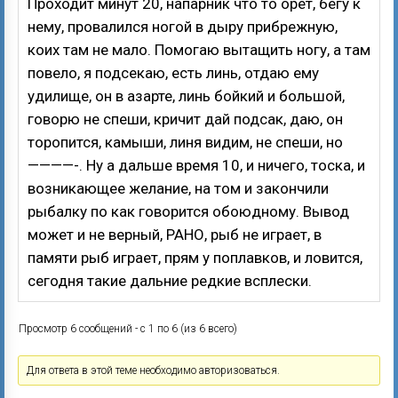
Проходит минут 20, напарник что то орёт, бегу к
нему, провалился ногой в дыру прибрежную,
коих там не мало. Помогаю вытащить ногу, а там
повело, я подсекаю, есть линь, отдаю ему
удилище, он в азарте, линь бойкий и большой,
говорю не спеши, кричит дай подсак, даю, он
торопится, камыши, линя видим, не спеши, но
————-. Ну а дальше время 10, и ничего, тоска, и
возникающее желание, на том и закончили
рыбалку по как говорится обоюдному. Вывод
может и не верный, РАНО, рыб не играет, в
памяти рыб играет, прям у поплавков, и ловится,
сегодня такие дальние редкие всплески.
Просмотр 6 сообщений - с 1 по 6 (из 6 всего)
Для ответа в этой теме необходимо авторизоваться.