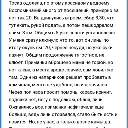
Тоска одолела, по этому красивому водоёму.
Воспоминаний много от посещений, примерно за
лет так 20. Выдвинулись втроём, сбор 3,30, что
тут ехать, рукой подать, а потом пешкодралом—
прим. 3 км. Общим в 5 уже снасти установлены.
У меня сразу клюнуло что то, вот он линь, по
итогу окунь см. 20, чернее некуда, но уже руки
пахнут. Общим продолжение тягостное, не
клюёт. Приманки вброшено мама не горюй, но
нет клёва, а места вроде ловчие, сам ловил же
там. Один из напарников решает пробовать в
камышах, место не удобное, но изловчился.
Через пол часа просит помочь, карась кричит,
подсака нет, бегу с подсаком, обана, линь.
Оживились все, приманки нафигачили ещё
больше, ведь линь отозвался, стало быть есть и
ловится. Но, не у нас, а только возле камыша.