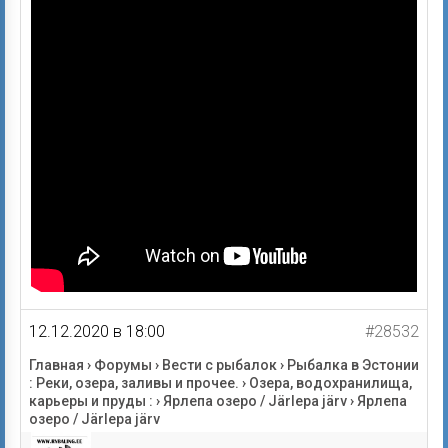
12.12.2020 в 18:00
#28532
Главная
›
Форумы
›
Вести с рыбалок
›
Рыбалка в Эстонии
: Реки, озера, заливы и прочее.
›
Озера, водохранилища,
карьеры и пруды :
›
Ярлепа озеро / Järlepa järv
›
Ярлепа
озеро / Järlepa järv