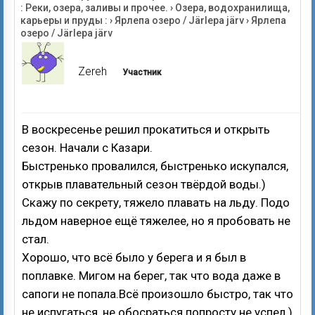
: Реки, озера, заливы и прочее.
›
Озера, водохранилища,
карьеры и пруды :
›
Ярлепа озеро / Järlepa järv
›
Ярлепа
озеро / Järlepa järv
Zereh
Участник
В воскресенье решил прокатиться и открыть
сезон. Начали с Казари.
Быстренько провалился, быстренько искупался,
открыв плавательный сезон твёрдой воды.)
Скажу по секрету, тяжело плавать на льду. Подо
льдом наверное ещё тяжелее, но я пробовать не
стал.
Хорошо, что всё было у берега и я был в
поплавке. Мигом на берег, так что вода даже в
сапоги не попала.Всё произошло быстро, так что
не испугаться, не обосраться попросту не успел.)