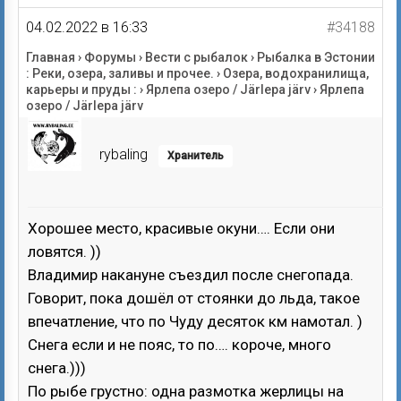
04.02.2022 в 16:33
#34188
Главная
›
Форумы
›
Вести с рыбалок
›
Рыбалка в Эстонии
: Реки, озера, заливы и прочее.
›
Озера, водохранилища,
карьеры и пруды :
›
Ярлепа озеро / Järlepa järv
›
Ярлепа
озеро / Järlepa järv
rybaling
Хранитель
Хорошее место, красивые окуни…. Если они
ловятся. ))
Владимир накануне съездил после снегопада.
Говорит, пока дошёл от стоянки до льда, такое
впечатление, что по Чуду десяток км намотал. )
Снега если и не пояс, то по…. короче, много
снега.)))
По рыбе грустно: одна размотка жерлицы на