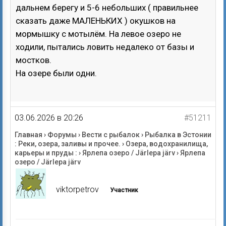
дальнем берегу и 5-6 небольших ( правильнее
сказать даже МАЛЕНЬКИХ ) окушков на
мормышку с мотылём. На левое озеро не
ходили, пытались ловить недалеко от базы и
мостков.
На озере были одни.
03.06.2026 в 20:26
#51211
Главная
›
Форумы
›
Вести с рыбалок
›
Рыбалка в Эстонии
: Реки, озера, заливы и прочее.
›
Озера, водохранилища,
карьеры и пруды :
›
Ярлепа озеро / Järlepa järv
›
Ярлепа
озеро / Järlepa järv
viktorpetrov
Участник