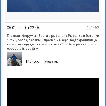
06.02.2020 в 22:46
#21452
Главная
›
Форумы
›
Вести с рыбалок
›
Рыбалка в Эстонии
: Реки, озера, заливы и прочее.
›
Озера, водохранилища,
карьеры и пруды :
›
Ярлепа озеро / Järlepa järv
›
Ярлепа
озеро / Järlepa järv
Maksud
Участник