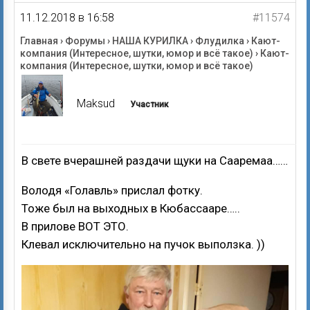
11.12.2018 в 16:58
#11574
Главная
›
Форумы
›
НАША КУРИЛКА
›
Флудилка
›
Кают-
компания (Интересное, шутки, юмор и всё такое)
›
Кают-
компания (Интересное, шутки, юмор и всё такое)
Maksud
Участник
В свете вчерашней раздачи щуки на Сааремаа……
Володя «Голавль» прислал фотку.
Тоже был на выходных в Кюбассааре…..
В прилове ВОТ ЭТО.
Клевал исключительно на пучок выползка. ))