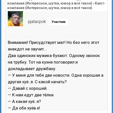
компания (Интересное, шутки, юмор и всё такое)
›
Кают-
компания (Интересное, шутки, юмор и всё такое)
pjatacpok
Участник
Внимание! Присудствует мат! Но без него этот
анекдот не звучит…
Два одиноких мужика бухают. Одному звонок
на трубку. Тот на кухне поговорил и
докладывает дружбану.
— У меня для тебя две новости. Одна хорошая а
другая хуё..я. С какой начать?
— Давай с хорошей.
— К нам едут две тёлки.
— А какая хуё..я?
— Да обе хуёв.е!