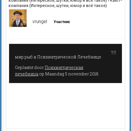
компания (Интересное, шутки, юмор и всё такое)
›
Кают-
компания (Интересное, шутки, юмор и всё такое)
vrungel
Участник
мир рыб в Психиатрической Лечебнице
Geplaatst door
Психиатрическая
лечебница
op Maandag 5 november 2018