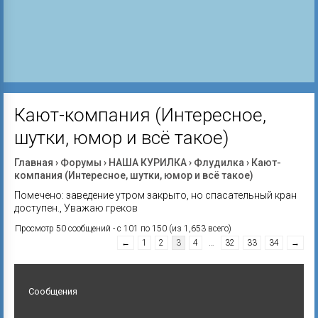
Кают-компания (Интересное,
шутки, юмор и всё такое)
Главная
›
Форумы
›
НАША КУРИЛКА
›
Флудилка
›
Кают-
компания (Интересное, шутки, юмор и всё такое)
Помечено:
заведение утром закрыто
,
но спасательный кран
доступен.
,
Уважаю греков
Просмотр 50 сообщений - с 101 по 150 (из 1,653 всего)
←
1
2
3
4
…
32
33
34
→
Сообщения