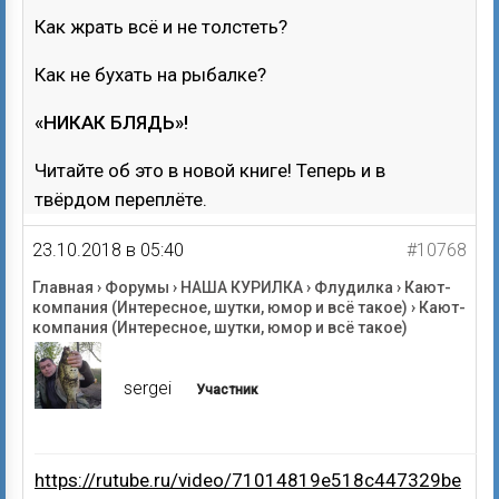
Как жрать всё и не толстеть?
Как не бухать на рыбалке?
«НИКАК БЛЯДЬ»!
Читайте об это в новой книге! Теперь и в
твёрдом переплёте.
23.10.2018 в 05:40
#10768
Главная
›
Форумы
›
НАША КУРИЛКА
›
Флудилка
›
Кают-
компания (Интересное, шутки, юмор и всё такое)
›
Кают-
компания (Интересное, шутки, юмор и всё такое)
sergei
Участник
https://rutube.ru/video/71014819e518c447329be