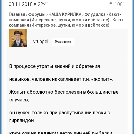
08.11.2018 в 22:41
#11001
Главная
›
Форумы
›
НАША КУРИЛКА
›
Флудилка
›
Кают-
компания (Интересное, шутки, юмор и всё такое)
›
Кают-
компания (Интересное, шутки, юмор и всё такое)
vrungel
Участник
В процессе утраты знаний и обретения
навыков, человек накапливает т.н. «жопыт».
Жопыт абсолютно бесполезен в большинстве
случаев,
он нужен только при распутывании лески с
гирляндой
крючков на ледяном ветру зимней рыбалки.