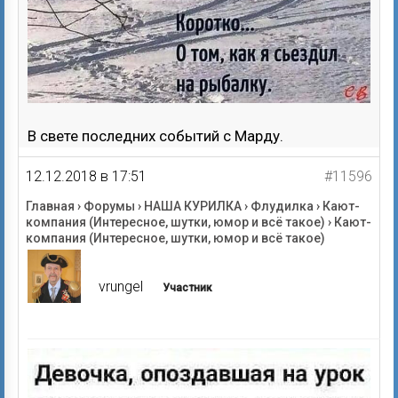
В свете последних событий с Марду.
12.12.2018 в 17:51
#11596
Главная
›
Форумы
›
НАША КУРИЛКА
›
Флудилка
›
Кают-
компания (Интересное, шутки, юмор и всё такое)
›
Кают-
компания (Интересное, шутки, юмор и всё такое)
vrungel
Участник