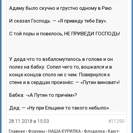
Адаму было скучно и грустно одному в Раю.
И сказал Господь: — «Я приведу тебе Еву».
С той поры и повелось, НЕ ПРИВЕДИ ГОСПОДЬ!
У деда что то взбаломутилось в голове и он
полез на бабку. Сопел чего то, вошкался и в
конце концов сполз ни с чем. Повернулся к
стене и в сердцах произнёс: — «Путин виноват»!
Бабка: -«А Путин то причём»?
Дед: — «Ну при Ельцине то такого небыло».
28.11.2018 в 15:03
#11290
Главная
›
Форумы
›
НАША КУРИЛКА
›
Флудилка
›
Кают-