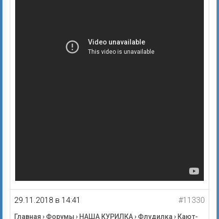
29.11.2018 в 14:41
#11330
Главная
›
Форумы
›
НАША КУРИЛКА
›
Флудилка
›
Кают-