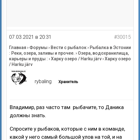
07.03.2021 в 20:31
#30015
Главная
›
Форумы
›
Вести с рыбалок
›
Рыбалка в Эстонии
: Реки, озера, заливы и прочее.
›
Озера, водохранилища,
карьеры и пруды :
›
Харку озеро / Harku järv
›
Харку озеро
/ Harku järv
rybaling
Хранитель
Владимир, раз часто там рыбачите, то Даника
должны знать.
Спросите у рыбаков, которые с ним в команде,
какой у него самый большой улов на той, и на