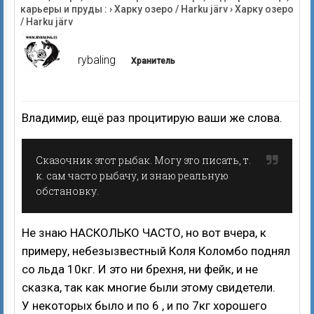
карьеры и пруды :
›
Харку озеро / Harku järv
›
Харку озеро
/ Harku järv
rybaling
Хранитель
Владимир, ещё раз процитирую ваши же слова.
Сказочник этот рыбак. Могу это писать, т.
к. сам часто рыбачу, и знаю реальную
обстановку.
Не знаю НАСКОЛЬКО ЧАСТО, но вот вчера, к
примеру, небезызвестный Коля Коломбо поднял
со льда 10кг. И это ни брехня, ни фейк, и не
сказка, так как многие были этому свидетели.
У некоторых было и по 6 , и по 7кг хорошего