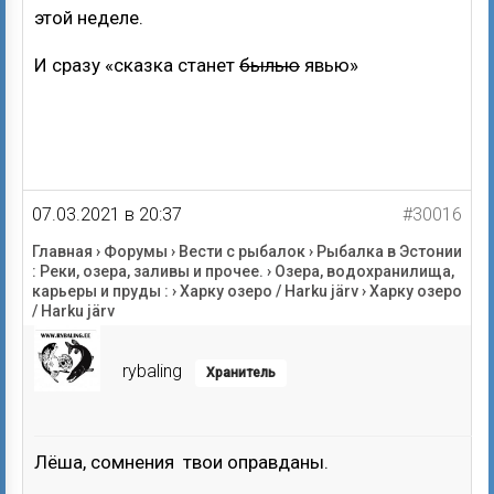
этой неделе.
И сразу «сказка станет
былью
явью»
07.03.2021 в 20:37
#30016
Главная
›
Форумы
›
Вести с рыбалок
›
Рыбалка в Эстонии
: Реки, озера, заливы и прочее.
›
Озера, водохранилища,
карьеры и пруды :
›
Харку озеро / Harku järv
›
Харку озеро
/ Harku järv
rybaling
Хранитель
Лёша, сомнения твои оправданы.