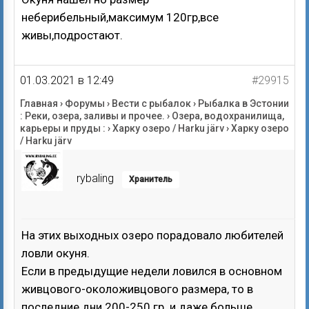
неберибельный,максимум 120гр,все
живы,подростают.
01.03.2021 в 12:49
#29915
Главная
›
Форумы
›
Вести с рыбалок
›
Рыбалка в Эстонии
: Реки, озера, заливы и прочее.
›
Озера, водохранилища,
карьеры и пруды :
›
Харку озеро / Harku järv
›
Харку озеро
/ Harku järv
rybaling
Хранитель
На этих выходных озеро порадовало любителей
ловли окуня.
Если в предыдущие недели ловился в основном
живцового-околоживцового размера, то в
последние дни 200-250 гр. и даже больше.