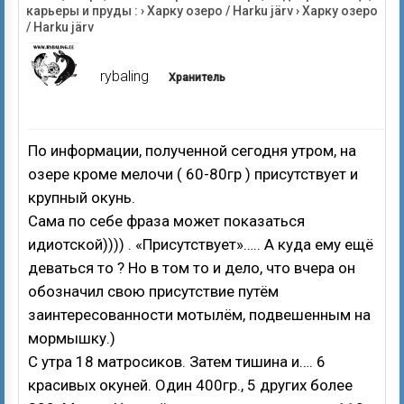
карьеры и пруды :
›
Харку озеро / Harku järv
›
Харку озеро
/ Harku järv
rybaling
Хранитель
По информации, полученной сегодня утром, на
озере кроме мелочи ( 60-80гр ) присутствует и
крупный окунь.
Сама по себе фраза может показаться
идиотской)))) . «Присутствует»….. А куда ему ещё
деваться то ? Но в том то и дело, что вчера он
обозначил свою присутствие путём
заинтересованности мотылём, подвешенным на
мормышку.)
С утра 18 матросиков. Затем тишина и…. 6
красивых окуней. Один 400гр., 5 других более