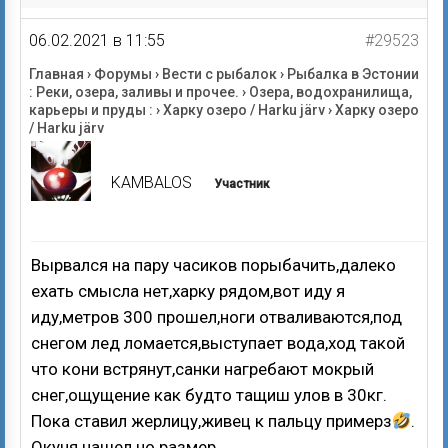
06.02.2021 в 11:55
#29523
Главная
›
Форумы
›
Вести с рыбалок
›
Рыбалка в Эстонии
: Реки, озера, заливы и прочее.
›
Озера, водохранилища,
карьеры и пруды :
›
Харку озеро / Harku järv
›
Харку озеро
/ Harku järv
KAMBALOS
Участник
Вырвался на пару часиков порыбачить,далеко
ехать смысла нет,харку рядом,вот иду я
иду,метров 300 прошел,ноги отваливаются,под
снегом лед ломается,выступает вода,ход такой
что кони встрянут,санки нагребают мокрый
снег,ощущение как будто тащиш улов в 30кг.
Пока ставил жерлицу,живец к пальцу примерз
.
Окуня нашел но размер