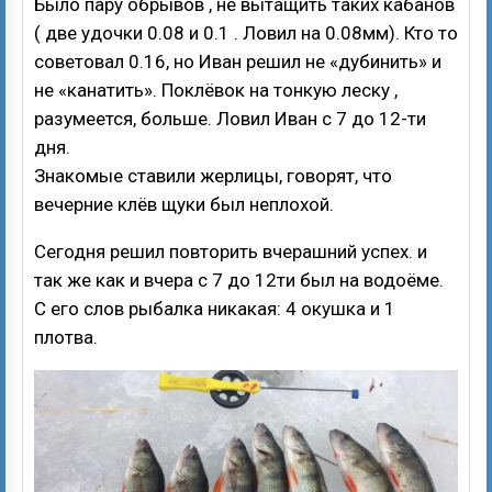
Было пару обрывов , не вытащить таких кабанов
( две удочки 0.08 и 0.1 . Ловил на 0.08мм). Кто то
советовал 0.16, но Иван решил не «дубинить» и
не «канатить». Поклёвок на тонкую леску ,
разумеется, больше. Ловил Иван с 7 до 12-ти
дня.
Знакомые ставили жерлицы, говорят, что
вечерние клёв щуки был неплохой.
Сегодня решил повторить вчерашний успех. и
так же как и вчера с 7 до 12ти был на водоёме.
С его слов рыбалка никакая: 4 окушка и 1
плотва.