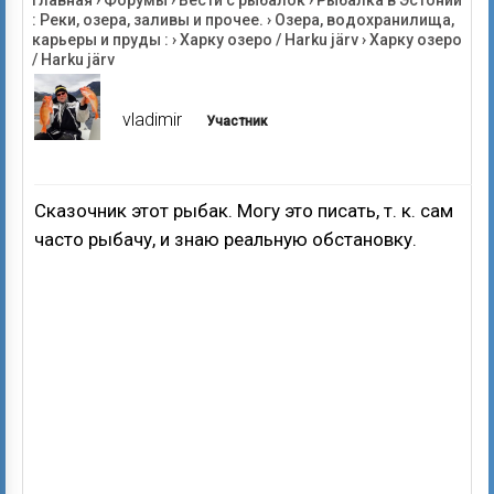
Главная
›
Форумы
›
Вести с рыбалок
›
Рыбалка в Эстонии
: Реки, озера, заливы и прочее.
›
Озера, водохранилища,
карьеры и пруды :
›
Харку озеро / Harku järv
›
Харку озеро
/ Harku järv
vladimir
Участник
Сказочник этот рыбак. Могу это писать, т. к. сам
часто рыбачу, и знаю реальную обстановку.