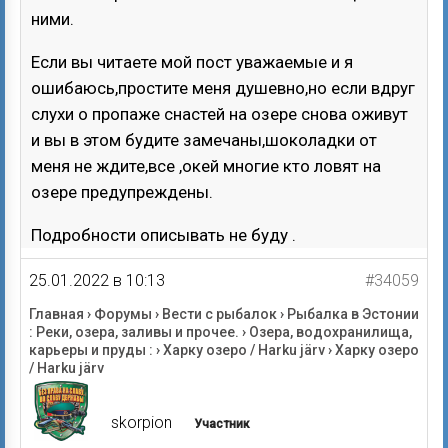
ними.
Если вы читаете мой пост уважаемые и я
ошибаюсь,простите меня душевно,но если вдруг
слухи о пропаже снастей на озере снова оживут
и вы в этом будите замечаны,шоколадки от
меня не ждите,все ,окей многие кто ловят на
озере предупреждены.
Подробности описывать не буду .
25.01.2022 в 10:13
#34059
Главная
›
Форумы
›
Вести с рыбалок
›
Рыбалка в Эстонии
: Реки, озера, заливы и прочее.
›
Озера, водохранилища,
карьеры и пруды :
›
Харку озеро / Harku järv
›
Харку озеро
/ Harku järv
skorpion
Участник