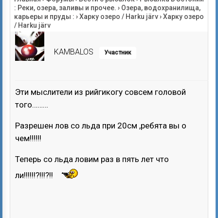
: Реки, озера, заливы и прочее.
›
Озера, водохранилища,
карьеры и пруды :
›
Харку озеро / Harku järv
›
Харку озеро
/ Harku järv
KAMBALOS
Участник
Эти мыслители из рийгикогу совсем головой
того………
Разрешен лов со льда при 20см ,ребята вы о
чем!!!!!!
Теперь со льда ловим раз в пять лет что
ли!!!!!!?!!!?!!