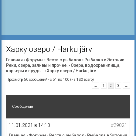
Харку озеро / Harku järv
Главная
›
Форумы
›
Вести с рыбалок
›
Рыбалка в Эстонии :
Реки, озера, заливы и прочее.
›
Озера, водохранилища,
карьеры и пруды :
›
Харку озеро / Harku järv
Просмотр 50 сообщений - с 51 по 100 (из 130 всего)
←
1
2
3
→
Сообщения
11.01.2021 в 14:10
#29021
Главная
›
Форумы
›
Вести с рыбалок
›
Рыбалка в Эстонии