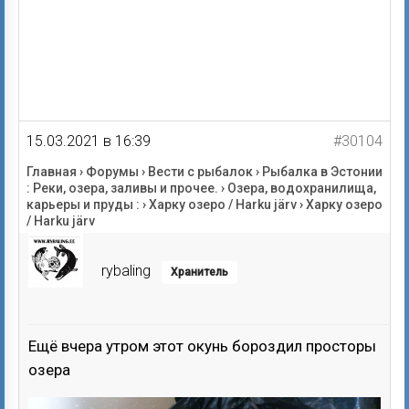
15.03.2021 в 16:39
#30104
Главная
›
Форумы
›
Вести с рыбалок
›
Рыбалка в Эстонии
: Реки, озера, заливы и прочее.
›
Озера, водохранилища,
карьеры и пруды :
›
Харку озеро / Harku järv
›
Харку озеро
/ Harku järv
rybaling
Хранитель
Ещё вчера утром этот окунь бороздил просторы
озера