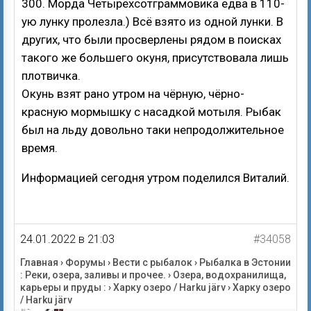
300. Морда Четырёхсотграммовика едва в 110-
ую лунку пролезла.) Всё взято из одной лунки. В
других, что были просверлены рядом в поисках
такого же большего окуня, присутствовала лишь
плотвичка.
Окунь взят рано утром на чёрную, чёрно-
красную мормышку с насадкой мотыля. Рыбак
был на льду довольно таки непродолжительное
время.
Информацией сегодня утром поделился Виталий.
24.01.2022 в 21:03
#34058
Главная
›
Форумы
›
Вести с рыбалок
›
Рыбалка в Эстонии
: Реки, озера, заливы и прочее.
›
Озера, водохранилища,
карьеры и пруды :
›
Харку озеро / Harku järv
›
Харку озеро
/ Harku järv