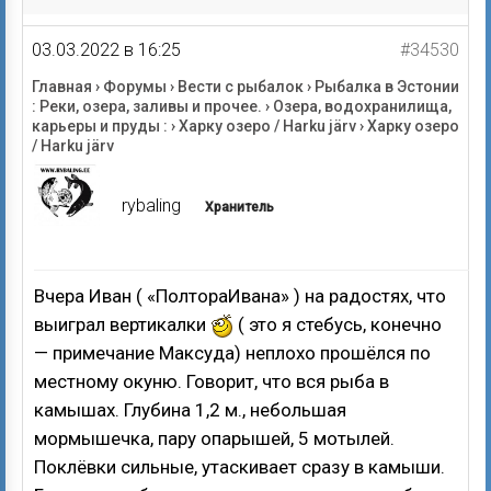
03.03.2022 в 16:25
#34530
Главная
›
Форумы
›
Вести с рыбалок
›
Рыбалка в Эстонии
: Реки, озера, заливы и прочее.
›
Озера, водохранилища,
карьеры и пруды :
›
Харку озеро / Harku järv
›
Харку озеро
/ Harku järv
rybaling
Хранитель
Вчера Иван ( «ПолтораИвана» ) на радостях, что
выиграл вертикалки
( это я стебусь, конечно
— примечание Максуда) неплохо прошёлся по
местному окуню. Говорит, что вся рыба в
камышах. Глубина 1,2 м., небольшая
мормышечка, пару опарышей, 5 мотылей.
Поклёвки сильные, утаскивает сразу в камыши.