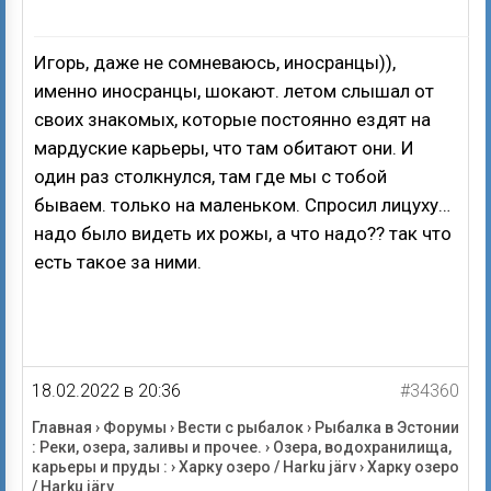
Игорь, даже не сомневаюсь, иносранцы)),
именно иносранцы, шокают. летом слышал от
своих знакомых, которые постоянно ездят на
мардуские карьеры, что там обитают они. И
один раз столкнулся, там где мы с тобой
бываем. только на маленьком. Спросил лицуху…
надо было видеть их рожы, а что надо?? так что
есть такое за ними.
18.02.2022 в 20:36
#34360
Главная
›
Форумы
›
Вести с рыбалок
›
Рыбалка в Эстонии
: Реки, озера, заливы и прочее.
›
Озера, водохранилища,
карьеры и пруды :
›
Харку озеро / Harku järv
›
Харку озеро
/ Harku järv