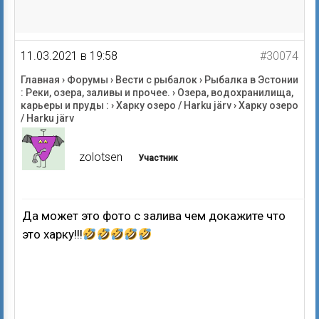
11.03.2021 в 19:58
#30074
Главная
›
Форумы
›
Вести с рыбалок
›
Рыбалка в Эстонии
: Реки, озера, заливы и прочее.
›
Озера, водохранилища,
карьеры и пруды :
›
Харку озеро / Harku järv
›
Харку озеро
/ Harku järv
zolotsen
Участник
Да может это фото с залива чем докажите что
это харку!!!