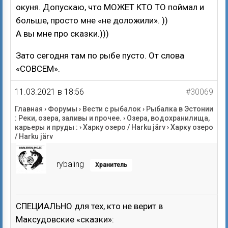
окуня. Допускаю, что МОЖЕТ КТО ТО поймал и
больше, просто мне «не доложили». ))
А вы мне про сказки.)))
Зато сегодня там по рыбе пусто. От слова
«СОВСЕМ».
11.03.2021 в 18:56
#30069
Главная
›
Форумы
›
Вести с рыбалок
›
Рыбалка в Эстонии
: Реки, озера, заливы и прочее.
›
Озера, водохранилища,
карьеры и пруды :
›
Харку озеро / Harku järv
›
Харку озеро
/ Harku järv
rybaling
Хранитель
СПЕЦИАЛЬНО для тех, кто не верит в
Максудовские «сказки»: